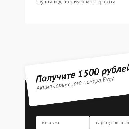
случая и доверия к мастерской
Получите 1500 рубле
Акция сервисного центра Evga