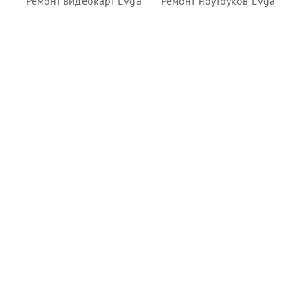
Ремонт видеокарт Evga
Ремонт ноутбуков Evga