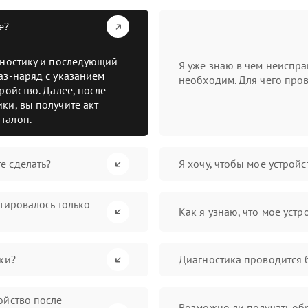
е?
гностику и последующий
Я уже знаю в чем неиспра
аз-наряд с указанием
необходим. Для чего пров
ройство. Далее, после
ки, вы получите акт
талон.
е сделать?
Я хочу, чтобы мое устрой
нтировалось только
Как я узнаю, что мое устр
ки?
Диагностика проводится 
ойство после
Возможно ли получать обр