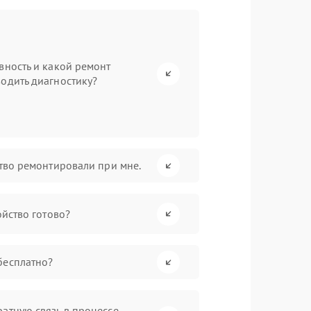
вность и какой ремонт
одить диагностику?
ство ремонтировали при мне.
ойство готово?
бесплатно?
атную связь в процессе