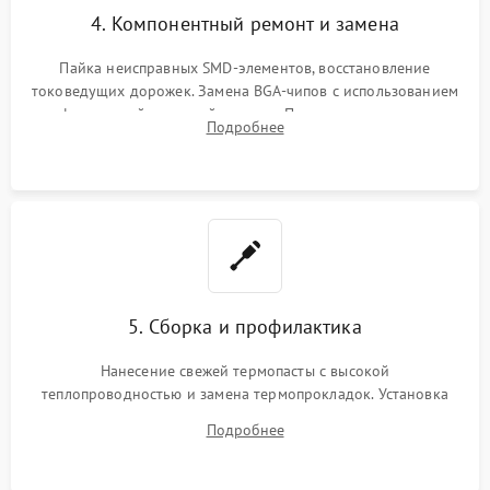
4. Компонентный ремонт и замена
Пайка неисправных SMD-элементов, восстановление
токоведущих дорожек. Замена BGA-чипов с использованием
инфракрасной паяльной станции. Прошивка микросхемы
Подробнее
BIOS или замена поврежденных портов USB
5. Сборка и профилактика
Нанесение свежей термопасты с высокой
теплопроводностью и замена термопрокладок. Установка
системы охлаждения, подключение всех внутренних
Подробнее
шлейфов, модулей памяти и накопителей. Предварительная
сборка корпуса.