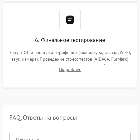
6. Финальное тестирование
Запуск ОС и проверка периферии (клавиатура, тачпад, Wi-Fi,
звук, камера). Проведение стресс-тестов (AIDA64, FurMark)
для контроля температурного режима и стабильности
Подробнее
системы под пиковой нагрузкой.
FAQ. Ответы на вопросы