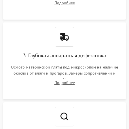
Подробнее
высохшей термопасты с кристаллов чипов.
3. Глубокая аппаратная дефектовка
Осмотр материнской платы под микроскопом на наличие
окислов от влаги и прогаров. Замеры сопротивлений и
дежурных напряжений. Проверка цепей питания,
Подробнее
мультиконтроллера, процессора и видеочипа.