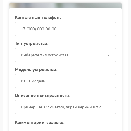
работы с техникой данного бренда.
Самостоятельное вмешательство может привести к
повреждению корпуса или матрицы экрана.
Контактный телефон:
Профессиональный подход снижает риски и
позволяет вернуть стабильную работу камеры в
кратчайшие сроки.
Тип устройства:
Выберите тип устройства
Модель устройства:
Описание неисправности:
Комментарий к заявке: