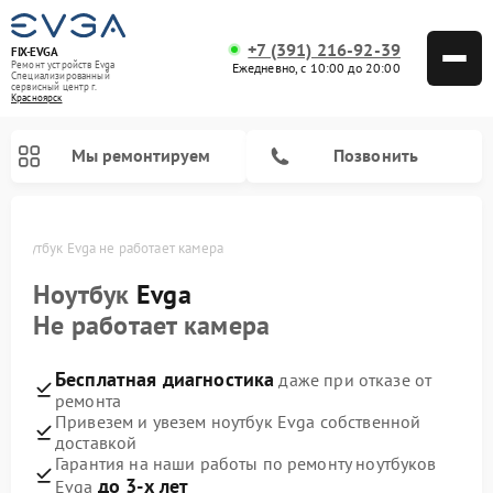
+7 (391) 216-92-39
FIX-EVGA
Ремонт устройств Evga
Ежедневно, с 10:00 до 20:00
Специализированный
cервисный центр г.
Красноярск
Мы ремонтируем
Позвонить
е
Ноутбук Evga не работает камера
Ноутбук
Evga
Не работает камера
Бесплатная диагностика
даже при отказе от
ремонта
Привезем и увезем ноутбук Evga собственной
доставкой
Гарантия на наши работы по ремонту ноутбуков
до 3-х лет
Evga