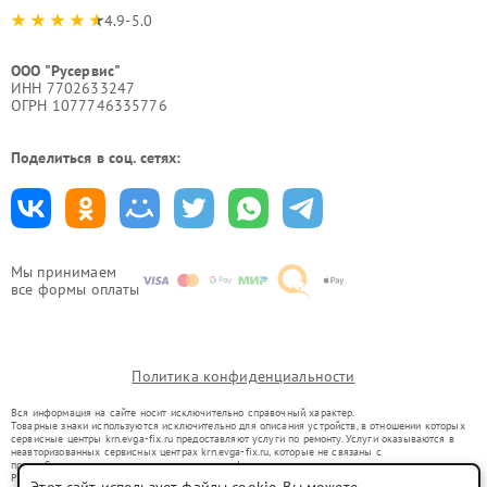
4.9-5.0
ООО "Русервис"
ИНН 7702633247
ОГРН 1077746335776
Поделиться в соц. сетях:
Мы принимаем
все формы оплаты
Политика конфиденциальности
Вся информация на сайте носит исключительно справочный характер.
Товарные знаки используются исключительно для описания устройств, в отношении которых
сервисные центры krn.evga-fix.ru предоставляют услуги по ремонту. Услуги оказываются в
неавторизованных сервисных центрах krn.evga-fix.ru, которые не связаны с
правообладателями товарных знаков или их официальными представителями.
Ремонт осуществляется для устройств, уже введенных в гражданский оборот в соответствии