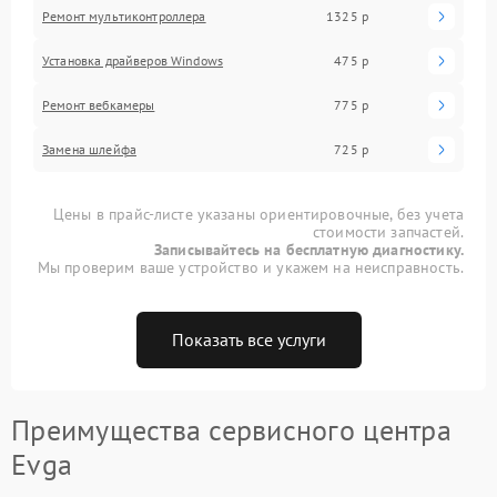
Ремонт мультиконтроллера
1325 р
Установка драйверов Windows
475 р
Ремонт вебкамеры
775 р
Замена шлейфа
725 р
Цены в прайс-листе указаны ориентировочные, без учета
стоимости запчастей.
Записывайтесь на бесплатную диагностику.
Мы проверим ваше устройство и укажем на неисправность.
Показать все услуги
Преимущества сервисного центра
Evga