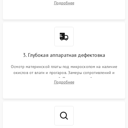
Подробнее
высохшей термопасты с кристаллов чипов.
3. Глубокая аппаратная дефектовка
Осмотр материнской платы под микроскопом на наличие
окислов от влаги и прогаров. Замеры сопротивлений и
дежурных напряжений. Проверка цепей питания,
Подробнее
мультиконтроллера, процессора и видеочипа.