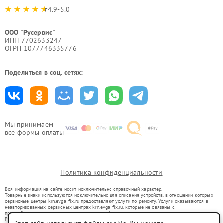
4.9-5.0
ООО "Русервис"
ИНН 7702633247
ОГРН 1077746335776
Поделиться в соц. сетях:
Мы принимаем
все формы оплаты
Политика конфиденциальности
Вся информация на сайте носит исключительно справочный характер.
Товарные знаки используются исключительно для описания устройств, в отношении которых
сервисные центры krn.evga-fix.ru предоставляют услуги по ремонту. Услуги оказываются в
неавторизованных сервисных центрах krn.evga-fix.ru, которые не связаны с
правообладателями товарных знаков или их официальными представителями.
Ремонт осуществляется для устройств, уже введенных в гражданский оборот в соответствии