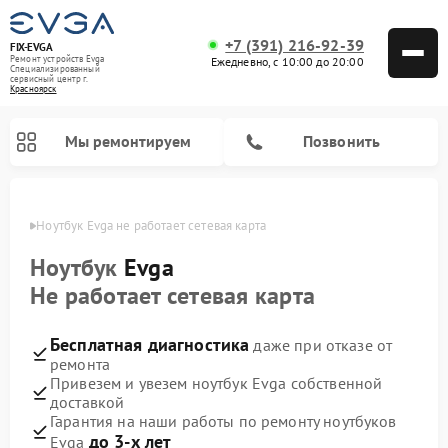
+7 (391) 216-92-39
FIX-EVGA
Ремонт устройств Evga
Ежедневно, с 10:00 до 20:00
Специализированный
cервисный центр г.
Красноярск
Мы ремонтируем
Позвонить
ярске
Ноутбук Evga не работает сетевая карта
Ноутбук
Evga
Не работает сетевая карта
Бесплатная диагностика
даже при отказе от
ремонта
Привезем и увезем ноутбук Evga собственной
доставкой
Гарантия на наши работы по ремонту ноутбуков
до 3-х лет
Evga