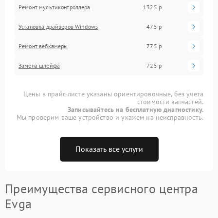
Ремонт мультиконтроллера
1325 р
Установка драйверов Windows
475 р
Ремонт вебкамеры
775 р
Замена шлейфа
725 р
Цены в прайс-листе указаны ориентировочные, без учета
стоимости запчастей.
Записывайтесь на бесплатную диагностику.
Мы проверим ваше устройство и укажем на неисправность.
Показать все услуги
Преимущества сервисного центра
Evga