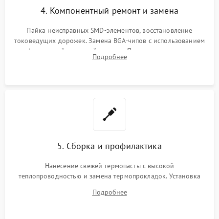
4. Компонентный ремонт и замена
Пайка неисправных SMD-элементов, восстановление
токоведущих дорожек. Замена BGA-чипов с использованием
инфракрасной паяльной станции. Прошивка микросхемы
Подробнее
BIOS или замена поврежденных портов USB
5. Сборка и профилактика
Нанесение свежей термопасты с высокой
теплопроводностью и замена термопрокладок. Установка
системы охлаждения, подключение всех внутренних
Подробнее
шлейфов, модулей памяти и накопителей. Предварительная
сборка корпуса.