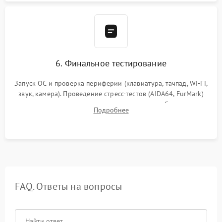
6. Финальное тестирование
Запуск ОС и проверка периферии (клавиатура, тачпад, Wi-Fi,
звук, камера). Проведение стресс-тестов (AIDA64, FurMark)
для контроля температурного режима и стабильности
Подробнее
системы под пиковой нагрузкой.
FAQ. Ответы на вопросы