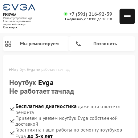
+7 (391) 216-92-39
FIX-EVGA
Ремонт устройств Evga
Ежедневно, с 10:00 до 20:00
Специализированный
cервисный центр г.
Красноярск
Мы ремонтируем
Позвонить
ярске
Ноутбук Evga не работает тачпад
Ноутбук
Evga
Не работает тачпад
Бесплатная диагностика
даже при отказе от
ремонта
Привезем и увезем ноутбук Evga собственной
доставкой
Гарантия на наши работы по ремонту ноутбуков
до 3-х лет
Evga