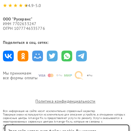
4.9-5.0
ООО "Русервис"
ИНН 7702633247
ОГРН 1077746335776
Поделиться в соц. сетях:
Мы принимаем
все формы оплаты
Политика конфиденциальности
Вся информация на сайте носит исключительно справочный характер.
Товарные знаки используются исключительно для описания устройств, в отношении которых
сервисные центры krn.evga-fix.ru предоставляют услуги по ремонту. Услуги оказываются в
неавторизованных сервисных центрах krn.evga-fix.ru, которые не связаны с
правообладателями товарных знаков или их официальными представителями.
Ремонт осуществляется для устройств, уже введенных в гражданский оборот в соответствии