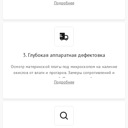
Подробнее
высохшей термопасты с кристаллов чипов.
3. Глубокая аппаратная дефектовка
Осмотр материнской платы под микроскопом на наличие
окислов от влаги и прогаров. Замеры сопротивлений и
дежурных напряжений. Проверка цепей питания,
Подробнее
мультиконтроллера, процессора и видеочипа.