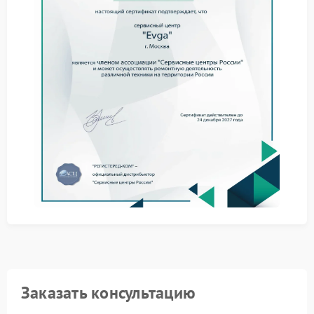
компонентов.
Как проходит ремонт
Обслуживание устройства выполняется поэтапно:
диагностика электронных элементов и соединений;
замена неисправного тачпада или шлейфа;
настройка драйверов и тестирование функций.
Сервисный центр Evga использует оригинальные
комплектующие и соблюдает технические
регламенты производителя. Это позволяет
обеспечить стабильную работу тачпада и исключить
повторное появление проблемы.
При первых признаках неисправности
рекомендуется не откладывать обращение к
специалистам, так как дальнейшая эксплуатация
может привести к дополнительным затратам на
ремонт.
Заказать консультацию