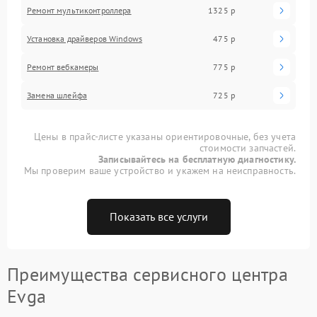
Ремонт мультиконтроллера
1325 р
Установка драйверов Windows
475 р
Ремонт вебкамеры
775 р
Замена шлейфа
725 р
Цены в прайс-листе указаны ориентировочные, без учета
стоимости запчастей.
Записывайтесь на бесплатную диагностику.
Мы проверим ваше устройство и укажем на неисправность.
Показать все услуги
Преимущества сервисного центра
Evga