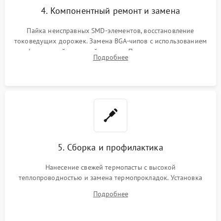
4. Компонентный ремонт и замена
Пайка неисправных SMD-элементов, восстановление
токоведущих дорожек. Замена BGA-чипов с использованием
инфракрасной паяльной станции. Прошивка микросхемы
Подробнее
BIOS или замена поврежденных портов USB
5. Сборка и профилактика
Нанесение свежей термопасты с высокой
теплопроводностью и замена термопрокладок. Установка
системы охлаждения, подключение всех внутренних
Подробнее
шлейфов, модулей памяти и накопителей. Предварительная
сборка корпуса.