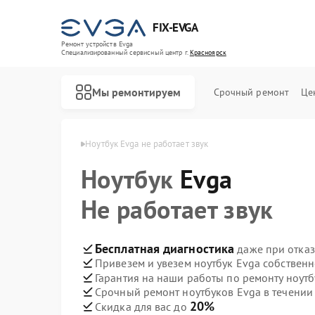
FIX-EVGA
Ремонт устройств Evga
Специализированный cервисный центр г.
Красноярск
Мы ремонтируем
Срочный ремонт
Це
 Evga в Красноярске
Ноутбук Evga не работает звук
Ноутбук
Evga
Не работает звук
Бесплатная диагностика
даже при отказ
Привезем и увезем ноутбук Evga собствен
Гарантия на наши работы по ремонту ноут
Срочный ремонт ноутбуков Evga в течении
20%
Скидка для вас до