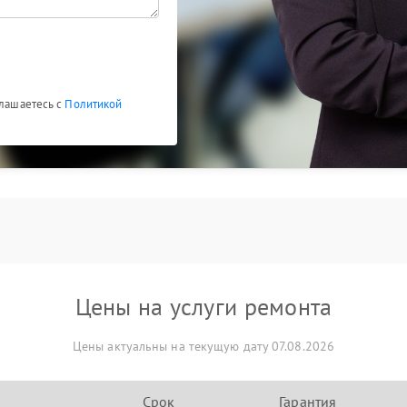
 опытом работы с техникой Evga;
их и сертифицированных аналогов;
глашаетесь с
Политикой
боты;
платежей.
Цены на услуги ремонта
Цены актуальны на текущую дату 07.08.2026
Срок
Гарантия