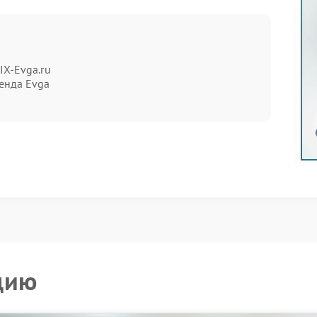
есть основные факторы:
IX-Evga.ru
енда Evga
ессиональной диагностики. Самостоятельная
а и увеличить итоговую стоимость работ.
ание системы питания и аккумулятора. Работы
мпонентов.
цию
вливаются совместимые элементы с соблюдением
специалистам