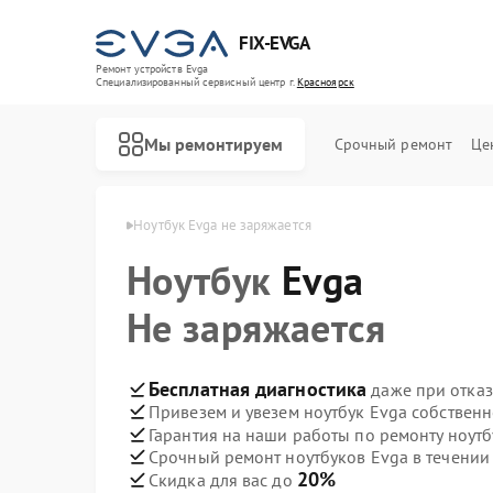
FIX-EVGA
Ремонт устройств Evga
Специализированный cервисный центр г.
Красноярск
Мы ремонтируем
Срочный ремонт
Це
 Evga в Красноярске
Ноутбук Evga не заряжается
Ноутбук
Evga
Не заряжается
Бесплатная диагностика
даже при отказ
Привезем и увезем ноутбук Evga собствен
Гарантия на наши работы по ремонту ноут
Срочный ремонт ноутбуков Evga в течении
20%
Скидка для вас до