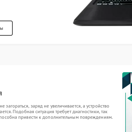
ны
я
 загораться, заряд не увеличивается, а устройство
ается. Подобная ситуация требует диагностики, так
способна привести к дополнительным повреждениям.
авности