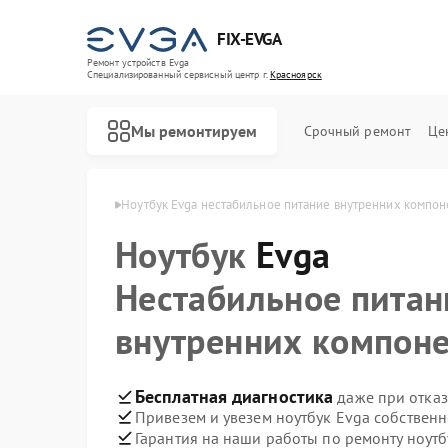
FIX-EVGA
Ремонт устройств Evga
Специализированный cервисный центр г.
Красноярск
Мы ремонтируем
Срочный ремонт
Це
 Evga в Красноярске
Ноутбук Evga нестабильное питание внутренних компон
Ноутбук
Evga
Нестабильное питан
внутренних компон
Бесплатная диагностика
даже при отказ
Привезем и увезем ноутбук Evga собствен
Гарантия на наши работы по ремонту ноут