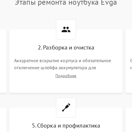
Этапы ремонта ноутбука Evga
2. Разборка и очистка
Аккуратное вскрытие корпуса и обязательное
отключение шлейфа аккумулятора для
обесточивания платы. Демонтаж системы
Подробнее
охлаждения, очистка кулера от пыли и удаление
высохшей термопасты с кристаллов чипов.
5. Сборка и профилактика