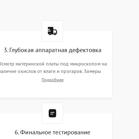
3. Глубокая аппаратная дефектовка
Осмотр материнской платы под микроскопом на
наличие окислов от влаги и прогаров. Замеры
сопротивлений и дежурных напряжений.
Подробнее
Проверка цепей питания, мультиконтроллера,
процессора и видеочипа.
6. Финальное тестирование