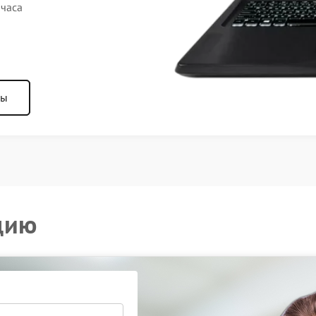
 часа
ны
цию