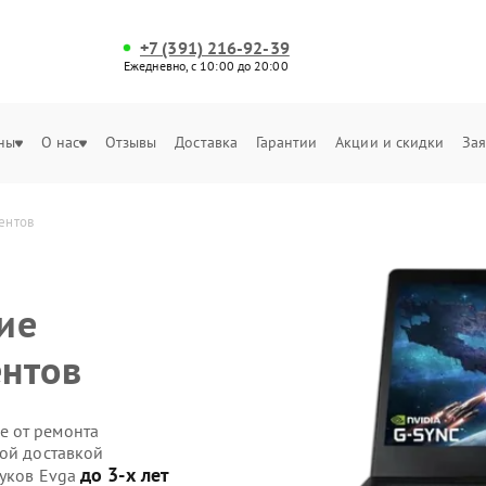
+7 (391) 216-92-39
Ежедневно, с 10:00 до 20:00
ны
О нас
Отзывы
Доставка
Гарантии
Акции и скидки
Зая
ентов
ие
ентов
е от ремонта
ной доставкой
до 3-х лет
буков Evga