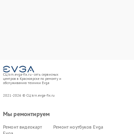
СЦ krn.evga-fix.ru - сеть сервисных
центров в Красноярске по ремонту и
обслуживанию техники Evga
2021-2026 © СЦ krn.evga-fix.ru
Мы ремонтируем
Ремонт видеокарт
Ремонт ноутбуков Evga
Evga