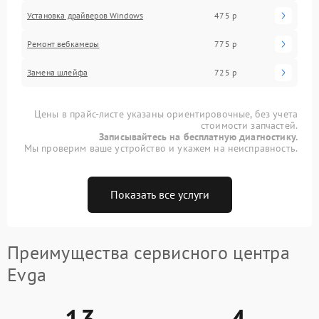
Установка драйверов Windows
475 р
Ремонт вебкамеры
775 р
Замена шлейфа
725 р
Цены в прайс-листе указаны ориентировочные, без учета
стоимости запчастей.
Записывайтесь на бесплатную диагностику.
Мы проверим ваше устройство и укажем на неисправность.
Показать все услуги
Преимущества сервисного центра
Evga
13
4