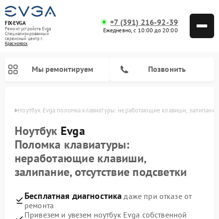
+7 (391) 216-92-39
FIX-EVGA
Ремонт устройств Evga
Ежедневно, с 10:00 до 20:00
Специализированный
cервисный центр г.
Красноярск
Мы ремонтируем
Позвонить
ярске
Ноутбук Evga поломка клавиатуры: неработающие клавиши, залипание,
Ноутбук
Evga
Поломка клавиатуры:
неработающие клавиши,
залипание, отсутствие подсветки
Бесплатная диагностика
даже при отказе от
ремонта
Привезем и увезем ноутбук Evga собственной