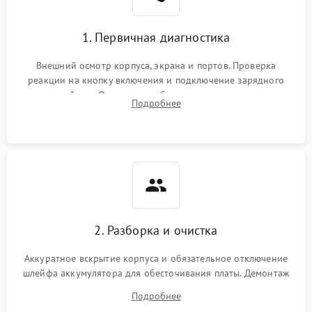
1. Первичная диагностика
Внешний осмотр корпуса, экрана и портов. Проверка
реакции на кнопку включения и подключение зарядного
устройства. Оценка потребления тока с помощью
Подробнее
лабораторного блока питания для локализации проблемы.
2. Разборка и очистка
Аккуратное вскрытие корпуса и обязательное отключение
шлейфа аккумулятора для обесточивания платы. Демонтаж
системы охлаждения, очистка кулера от пыли и удаление
Подробнее
высохшей термопасты с кристаллов чипов.