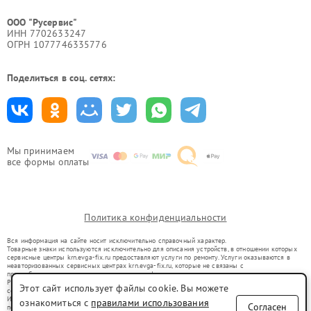
ООО "Русервис"
ИНН 7702633247
ОГРН 1077746335776
Поделиться в соц. сетях:
Мы принимаем
все формы оплаты
Политика конфиденциальности
Вся информация на сайте носит исключительно справочный характер.
Товарные знаки используются исключительно для описания устройств, в отношении которых
сервисные центры krn.evga-fix.ru предоставляют услуги по ремонту. Услуги оказываются в
неавторизованных сервисных центрах krn.evga-fix.ru, которые не связаны с
правообладателями товарных знаков или их официальными представителями.
Ремонт осуществляется для устройств, уже введенных в гражданский оборот в соответствии
Этот сайт использует файлы cookie. Вы можете
со статьей 1487 ГК РФ.
Использование товарных знаков не преследует цели индивидуализации услуг или введения
ознакомиться с
правилами использования
Согласен
потребителей в заблуждение, а служит для информирования о предоставляемых услугах по