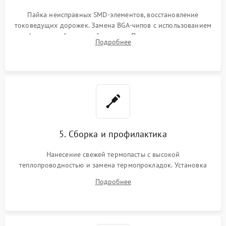
Пайка неисправных SMD-элементов, восстановление
токоведущих дорожек. Замена BGA-чипов с использованием
инфракрасной паяльной станции. Прошивка микросхемы
Подробнее
BIOS или замена поврежденных портов USB
5. Сборка и профилактика
Нанесение свежей термопасты с высокой
теплопроводностью и замена термопрокладок. Установка
системы охлаждения, подключение всех внутренних
Подробнее
шлейфов, модулей памяти и накопителей. Предварительная
сборка корпуса.