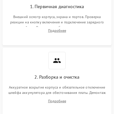
1. Первичная диагностика
Внешний осмотр корпуса, экрана и портов. Проверка
реакции на кнопку включения и подключение зарядного
устройства. Оценка потребления тока с помощью
Подробнее
лабораторного блока питания для локализации проблемы.
2. Разборка и очистка
Аккуратное вскрытие корпуса и обязательное отключение
шлейфа аккумулятора для обесточивания платы. Демонтаж
системы охлаждения, очистка кулера от пыли и удаление
Подробнее
высохшей термопасты с кристаллов чипов.