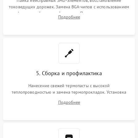
Пайка неисправных SMD-элементов, восстановление
токоведущих дорожек. Замена BGA-чипов с использованием
инфракрасной паяльной станции. Прошивка микросхемы
Подробнее
BIOS или замена поврежденных портов USB
5. Сборка и профилактика
Нанесение свежей термопасты с высокой
теплопроводностью и замена термопрокладок. Установка
системы охлаждения, подключение всех внутренних
Подробнее
шлейфов, модулей памяти и накопителей. Предварительная
сборка корпуса.