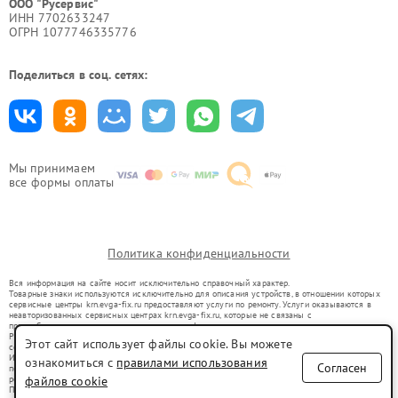
ООО "Русервис"
ИНН 7702633247
ОГРН 1077746335776
Поделиться в соц. сетях:
Мы принимаем
все формы оплаты
Политика конфиденциальности
Вся информация на сайте носит исключительно справочный характер.
Товарные знаки используются исключительно для описания устройств, в отношении которых
сервисные центры krn.evga-fix.ru предоставляют услуги по ремонту. Услуги оказываются в
неавторизованных сервисных центрах krn.evga-fix.ru, которые не связаны с
правообладателями товарных знаков или их официальными представителями.
Ремонт осуществляется для устройств, уже введенных в гражданский оборот в соответствии
Этот сайт использует файлы cookie. Вы можете
со статьей 1487 ГК РФ.
Использование товарных знаков не преследует цели индивидуализации услуг или введения
ознакомиться с
правилами использования
Согласен
потребителей в заблуждение, а служит для информирования о предоставляемых услугах по
ремонту техники указанных брендов.
файлов cookie
Представленная на сайте информация не является публичной офертой, определяемой