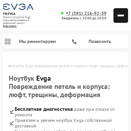
+7 (391) 216-92-39
FIX-EVGA
Ремонт устройств Evga
Ежедневно, с 10:00 до 20:00
Специализированный
cервисный центр г.
Красноярск
Мы ремонтируем
Позвонить
ярске
Ноутбук Evga повреждение петель и корпуса: люфт, трещины, деформ
Ноутбук
Evga
Повреждение петель и корпуса:
люфт, трещины, деформация
Бесплатная диагностика
даже при отказе от
ремонта
Привезем и увезем ноутбук Evga собственной
доставкой