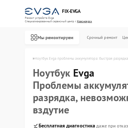
FIX-EVGA
Ремонт устройств Evga
Специализированный cервисный центр г.
Красноярск
Мы ремонтируем
Срочный ремонт
Це
 Evga в Красноярске
Ноутбук Evga проблемы аккумулятора: быстрая разрядка
Ноутбук
Evga
Проблемы аккумулят
разрядка, невозмож
вздутие
Бесплатная диагностика
даже при отказ