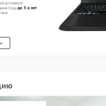
ной доставкой
до 3-х лет
буков Evga
 часа
ны
цию