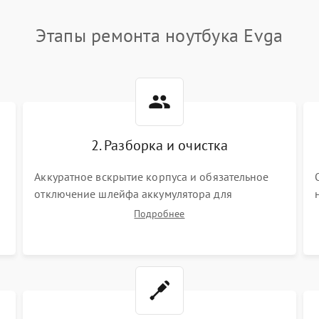
Этапы ремонта ноутбука Evga
2. Разборка и очистка
Аккуратное вскрытие корпуса и обязательное
отключение шлейфа аккумулятора для
обесточивания платы. Демонтаж системы
Подробнее
охлаждения, очистка кулера от пыли и удаление
высохшей термопасты с кристаллов чипов.