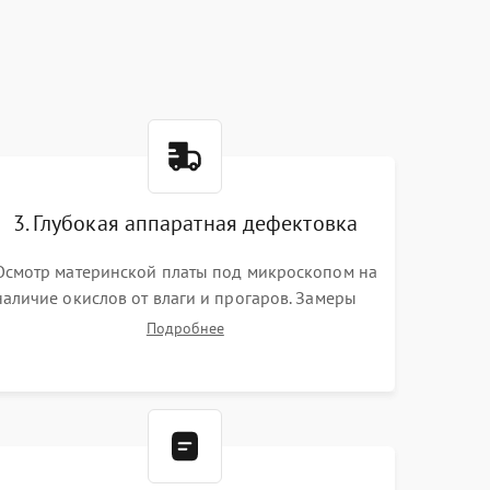
3. Глубокая аппаратная дефектовка
Осмотр материнской платы под микроскопом на
наличие окислов от влаги и прогаров. Замеры
сопротивлений и дежурных напряжений.
Подробнее
Проверка цепей питания, мультиконтроллера,
процессора и видеочипа.