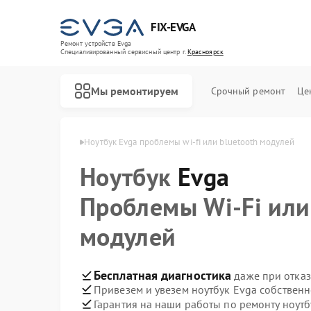
FIX-EVGA
Ремонт устройств Evga
Специализированный cервисный центр г.
Красноярск
Мы ремонтируем
Срочный ремонт
Це
 Evga в Красноярске
Ноутбук Evga проблемы wi‑fi или bluetooth модулей
Ноутбук
Evga
Проблемы Wi‑Fi или
модулей
Бесплатная диагностика
даже при отказ
Привезем и увезем ноутбук Evga собствен
Гарантия на наши работы по ремонту ноут