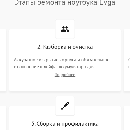
Этапы ремонта ноутбука Evga
2. Разборка и очистка
Аккуратное вскрытие корпуса и обязательное
отключение шлейфа аккумулятора для
обесточивания платы. Демонтаж системы
Подробнее
охлаждения, очистка кулера от пыли и удаление
высохшей термопасты с кристаллов чипов.
5. Сборка и профилактика