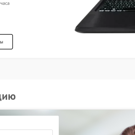
 часа
ны
цию