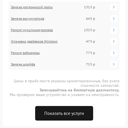
Замена материнской платы
1315 р
Замена аккумулятора
645 р
Ремонт мультиконтроллера
1325 р
Установка драйверов Windows
475 р
Ремонт вебкамеры
775 р
Замена шлейфа
725 р
Цены в прайс-листе указаны ориентировочные, без учета
стоимости запчастей.
Записывайтесь на бесплатную диагностику.
Мы проверим ваше устройство и укажем на неисправность.
Показать все услуги