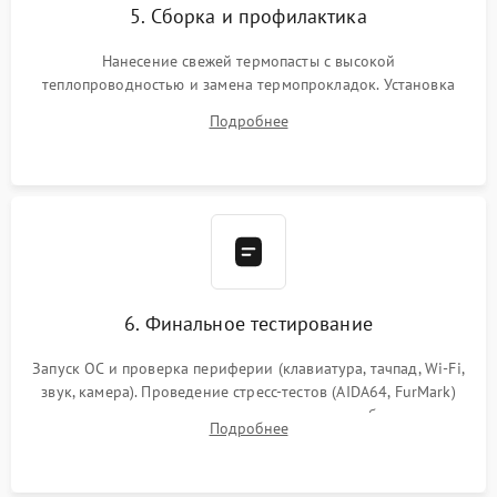
5. Сборка и профилактика
Нанесение свежей термопасты с высокой
теплопроводностью и замена термопрокладок. Установка
системы охлаждения, подключение всех внутренних
Подробнее
шлейфов, модулей памяти и накопителей. Предварительная
сборка корпуса.
6. Финальное тестирование
Запуск ОС и проверка периферии (клавиатура, тачпад, Wi-Fi,
звук, камера). Проведение стресс-тестов (AIDA64, FurMark)
для контроля температурного режима и стабильности
Подробнее
системы под пиковой нагрузкой.