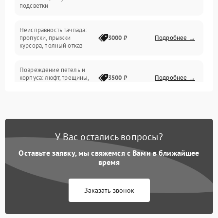
подсветки
Батарея
Неисправность тачпада:
Сеть и интернет
пропуски, прыжки
3000 ₽
Подробнее →
курсора, полный отказ
Система охлаждения
Повреждение петель и
корпуса: люфт, трещины,
3500 ₽
Подробнее →
деформация
Проблемы аккумулятора:
быстрая разрядка,
2500 ₽
Подробнее →
невозможность зарядки,
вздутие
У Вас остались вопросы?
Оставьте заявку, мы свяжемся с Вами в ближайшее
Неисправность зарядного
время
устройства или разъёма
2000 ₽
Подробнее →
питания
Заказать звонок
Перегрев из‑за пыли,
износа термопасты или
2500 ₽
Подробнее →
неисправности кулера