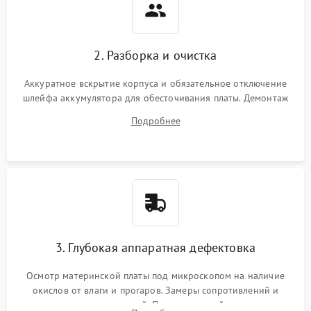
2. Разборка и очистка
Аккуратное вскрытие корпуса и обязательное отключение
шлейфа аккумулятора для обесточивания платы. Демонтаж
системы охлаждения, очистка кулера от пыли и удаление
Подробнее
высохшей термопасты с кристаллов чипов.
3. Глубокая аппаратная дефектовка
Осмотр материнской платы под микроскопом на наличие
окислов от влаги и прогаров. Замеры сопротивлений и
дежурных напряжений. Проверка цепей питания,