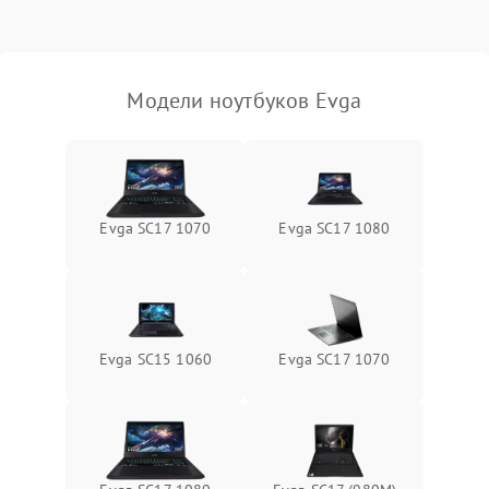
Выход из строя SSD или
HDD: медленная загрузка,
3000 ₽
Подробнее →
ошибки чтения,
пропадание диска
Модели ноутбуков Evga
Неисправность
оперативной памяти:
2000 ₽
Подробнее →
вылеты приложений,
синие экраны
Evga SC17 1070
Evga SC17 1080
Проблемы Wi‑Fi или
2500 ₽
Подробнее →
Bluetooth модулей
Evga SC15 1060
Evga SC17 1070