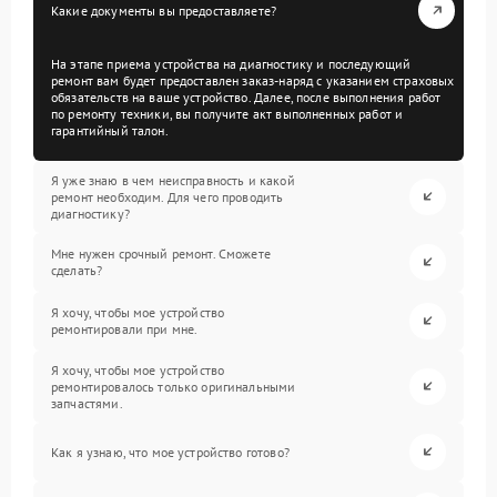
Какие документы вы предоставляете?
На этапе приема устройства на диагностику и последующий
ремонт вам будет предоставлен заказ-наряд с указанием страховых
обязательств на ваше устройство. Далее, после выполнения работ
по ремонту техники, вы получите акт выполненных работ и
гарантийный талон.
Я уже знаю в чем неисправность и какой
ремонт необходим. Для чего проводить
диагностику?
Мне нужен срочный ремонт. Сможете
сделать?
Я хочу, чтобы мое устройство
ремонтировали при мне.
Я хочу, чтобы мое устройство
ремонтировалось только оригинальными
запчастями.
Как я узнаю, что мое устройство готово?