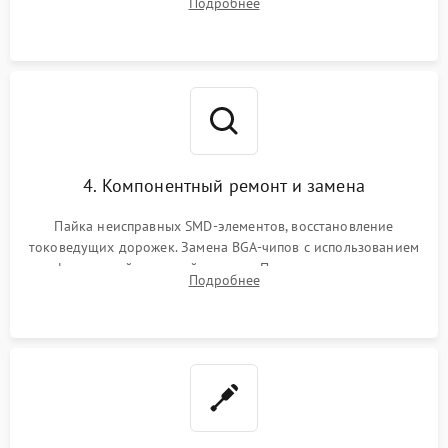
Подробнее
мультиконтроллера, процессора и видеочипа.
4. Компонентный ремонт и замена
Пайка неисправных SMD-элементов, восстановление
токоведущих дорожек. Замена BGA-чипов с использованием
инфракрасной паяльной станции. Прошивка микросхемы
Подробнее
BIOS или замена поврежденных портов USB