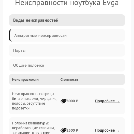
Неисправности ноутбука Evga
Виды неисправностей
Аппаратные неисправности
Порты
Общие поломки
Неисправности
Стоимость
Устройства
Неисправность матрицы:
Программные ошибки
битые пиксели, мерцание,
5000 ₽
Подробнее →
полосы, отсутствие
подсветки
Электрические и системные сбои
Поломка клавиатуры:
Интерфейсные проблемы
неработающие клавиши,
2500 ₽
Подробнее →
залипание, отсутствие