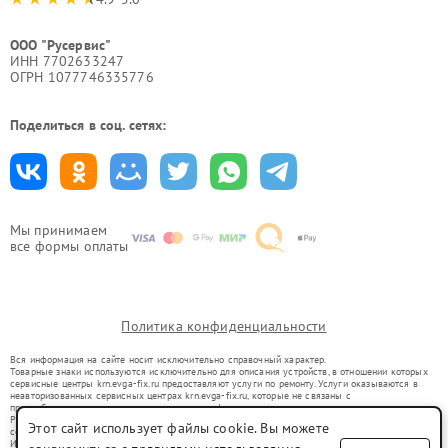
ООО "Русервис"
ИНН 7702633247
ОГРН 1077746335776
Поделиться в соц. сетях:
Мы принимаем
все формы оплаты
Политика конфиденциальности
Вся информация на сайте носит исключительно справочный характер.
Товарные знаки используются исключительно для описания устройств, в отношении которых
сервисные центры krn.evga-fix.ru предоставляют услуги по ремонту. Услуги оказываются в
неавторизованных сервисных центрах krn.evga-fix.ru, которые не связаны с
правообладателями товарных знаков или их официальными представителями.
Ремонт осуществляется для устройств, уже введенных в гражданский оборот в соответствии
Этот сайт использует файлы cookie. Вы можете
со статьей 1487 ГК РФ.
Использование товарных знаков не преследует цели индивидуализации услуг или введения