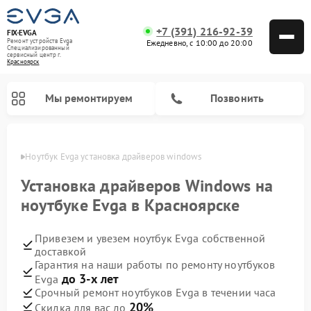
+7 (391) 216-92-39
FIX-EVGA
Ремонт устройств Evga
Ежедневно, с 10:00 до 20:00
Специализированный
cервисный центр г.
Красноярск
Мы ремонтируем
Позвонить
ярске
Ноутбук Evga установка драйверов windows
Установка драйверов Windows на
ноутбуке Evga в Красноярске
Привезем и увезем ноутбук Evga собственной
доставкой
Гарантия на наши работы по ремонту ноутбуков
до 3-х лет
Evga
Срочный ремонт ноутбуков Evga в течении часа
20%
Скидка для вас до