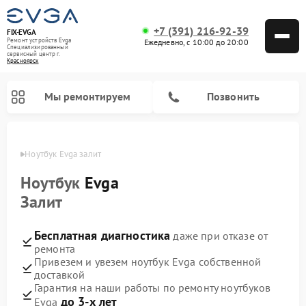
+7 (391) 216-92-39
FIX-EVGA
Ремонт устройств Evga
Ежедневно, с 10:00 до 20:00
Специализированный
cервисный центр г.
Красноярск
Мы ремонтируем
Позвонить
ярске
Ноутбук Evga залит
Ноутбук
Evga
Залит
Бесплатная диагностика
даже при отказе от
ремонта
Привезем и увезем ноутбук Evga собственной
доставкой
Гарантия на наши работы по ремонту ноутбуков
до 3-х лет
Evga