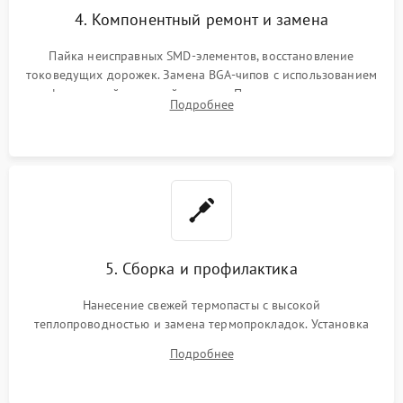
4. Компонентный ремонт и замена
Пайка неисправных SMD-элементов, восстановление
токоведущих дорожек. Замена BGA-чипов с использованием
инфракрасной паяльной станции. Прошивка микросхемы
Подробнее
BIOS или замена поврежденных портов USB
5. Сборка и профилактика
Нанесение свежей термопасты с высокой
теплопроводностью и замена термопрокладок. Установка
системы охлаждения, подключение всех внутренних
Подробнее
шлейфов, модулей памяти и накопителей. Предварительная
сборка корпуса.