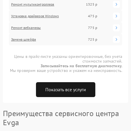
Ремонт мультиконтроллера
1325 р
Установка драйверов Windows
475 р
Ремонт вебкамеры
775 р
Замена шлейфа
725 р
Цены в прайс-листе указаны ориентировочные, без учета
стоимости запчастей.
Записывайтесь на бесплатную диагностику.
Мы проверим ваше устройство и укажем на неисправность.
Показать все услуги
Преимущества сервисного центра
Evga