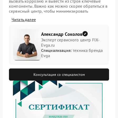
вызвать коррозию и вывести из строя ключевые
компоненты. Важно как можно скорее обратиться в
сервисный центр, чтобы минимизировать
последствия.
Читать далее
Первые признаки залития
Александр Соколов
Обратите внимание на тревожные симптомы,
Эксперт сервисного центр FIX-
указывающие на попадание жидкости:
Evga.ru
Специализация:
техника бренда
клавиатура не реагирует на нажатия;
Evga
на экране появились артефакты или он
полностью погас;
слышны посторонние шумы при включении;
устройство не подает признаков жизни;
Консультация со специалистом
ощущается запах горелого или влажный запах.
Что происходит внутри
ноутбука при залитии
Когда жидкость попадает внутрь корпуса,
начинаются негативные процессы: