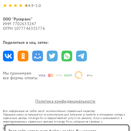
4.9-5.0
ООО "Русервис"
ИНН 7702633247
ОГРН 1077746335776
Поделиться в соц. сетях:
Мы принимаем
все формы оплаты
Политика конфиденциальности
Вся информация на сайте носит исключительно справочный характер.
Товарные знаки используются исключительно для описания устройств, в отношении которых
сервисные центры krn.evga-fix.ru предоставляют услуги по ремонту. Услуги оказываются в
неавторизованных сервисных центрах krn.evga-fix.ru, которые не связаны с
правообладателями товарных знаков или их официальными представителями.
Ремонт осуществляется для устройств, уже введенных в гражданский оборот в соответствии