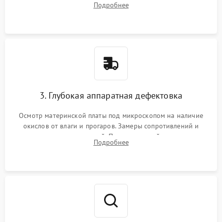
Подробнее
высохшей термопасты с кристаллов чипов.
3. Глубокая аппаратная дефектовка
Осмотр материнской платы под микроскопом на наличие
окислов от влаги и прогаров. Замеры сопротивлений и
дежурных напряжений. Проверка цепей питания,
Подробнее
мультиконтроллера, процессора и видеочипа.