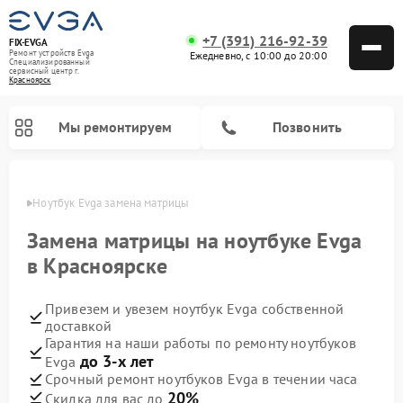
+7 (391) 216-92-39
FIX-EVGA
Ремонт устройств Evga
Ежедневно, с 10:00 до 20:00
Специализированный
cервисный центр г.
Красноярск
Мы ремонтируем
Позвонить
ярске
Ноутбук Evga замена матрицы
Замена матрицы на ноутбуке Evga
в Красноярске
Привезем и увезем ноутбук Evga собственной
доставкой
Гарантия на наши работы по ремонту ноутбуков
до 3-х лет
Evga
Срочный ремонт ноутбуков Evga в течении часа
20%
Скидка для вас до