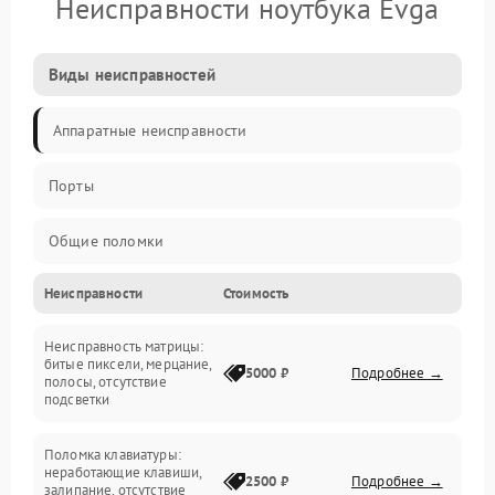
Неисправности ноутбука Evga
Виды неисправностей
Аппаратные неисправности
Порты
Общие поломки
Неисправности
Стоимость
Устройства
Неисправность матрицы:
Программные ошибки
битые пиксели, мерцание,
5000 ₽
Подробнее →
полосы, отсутствие
подсветки
Электрические и системные сбои
Поломка клавиатуры:
Интерфейсные проблемы
неработающие клавиши,
2500 ₽
Подробнее →
залипание, отсутствие