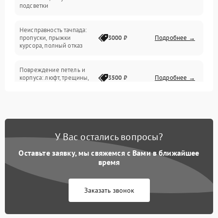
подсветки
Батарея
Неисправность тачпада:
Сеть и интернет
пропуски, прыжки
3000 ₽
Подробнее →
курсора, полный отказ
Система охлаждения
Повреждение петель и
корпуса: люфт, трещины,
3500 ₽
Подробнее →
деформация
Проблемы аккумулятора:
быстрая разрядка,
2500 ₽
Подробнее →
невозможность зарядки,
вздутие
У Вас остались вопросы?
Оставьте заявку, мы свяжемся с Вами в ближайшее
Неисправность зарядного
время
устройства или разъёма
2000 ₽
Подробнее →
питания
Заказать звонок
Перегрев из‑за пыли,
износа термопасты или
2500 ₽
Подробнее →
неисправности кулера