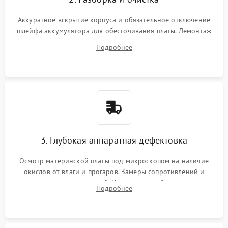
Аккуратное вскрытие корпуса и обязательное отключение
шлейфа аккумулятора для обесточивания платы. Демонтаж
системы охлаждения, очистка кулера от пыли и удаление
Подробнее
высохшей термопасты с кристаллов чипов.
3. Глубокая аппаратная дефектовка
Осмотр материнской платы под микроскопом на наличие
окислов от влаги и прогаров. Замеры сопротивлений и
дежурных напряжений. Проверка цепей питания,
Подробнее
мультиконтроллера, процессора и видеочипа.