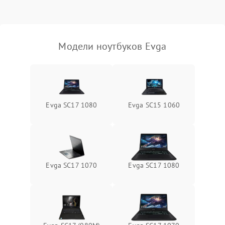
Выход из строя SSD или
HDD: медленная загрузка,
3000 ₽
Подробнее →
ошибки чтения,
пропадание диска
Модели ноутбуков Evga
Неисправность
оперативной памяти:
2000 ₽
Подробнее →
вылеты приложений,
синие экраны
Evga SC17 1080
Evga SC15 1060
Проблемы Wi‑Fi или
2500 ₽
Подробнее →
Bluetooth модулей
Evga SC17 1070
Evga SC17 1080