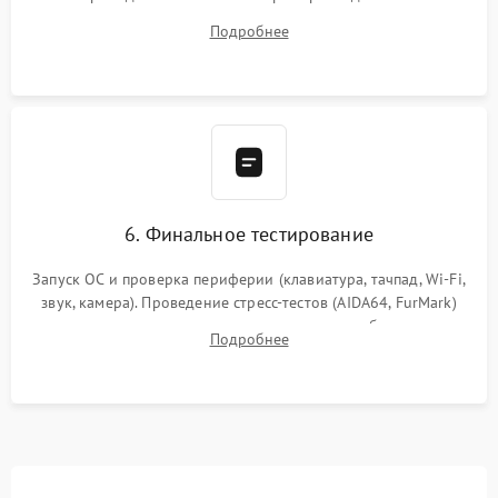
системы охлаждения, подключение всех внутренних
Подробнее
шлейфов, модулей памяти и накопителей. Предварительная
сборка корпуса.
6. Финальное тестирование
Запуск ОС и проверка периферии (клавиатура, тачпад, Wi-Fi,
звук, камера). Проведение стресс-тестов (AIDA64, FurMark)
для контроля температурного режима и стабильности
Подробнее
системы под пиковой нагрузкой.