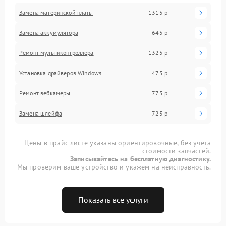
Замена материнской платы
1315 р
Замена аккумулятора
645 р
Ремонт мультиконтроллера
1325 р
Установка драйверов Windows
475 р
Ремонт вебкамеры
775 р
Замена шлейфа
725 р
Цены в прайс-листе указаны ориентировочные, без учета
стоимости запчастей.
Записывайтесь на бесплатную диагностику.
Мы проверим ваше устройство и укажем на неисправность.
Показать все услуги