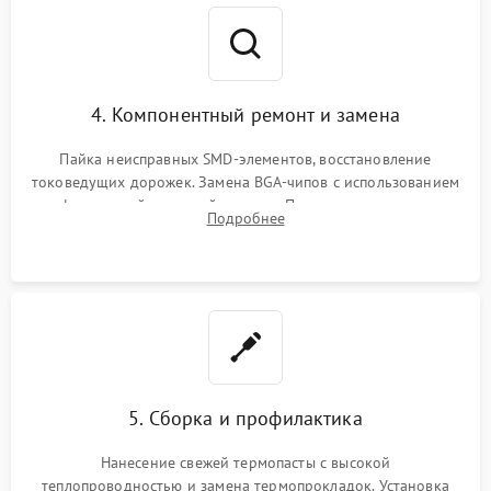
4. Компонентный ремонт и замена
Пайка неисправных SMD-элементов, восстановление
токоведущих дорожек. Замена BGA-чипов с использованием
инфракрасной паяльной станции. Прошивка микросхемы
Подробнее
BIOS или замена поврежденных портов USB
5. Сборка и профилактика
Нанесение свежей термопасты с высокой
теплопроводностью и замена термопрокладок. Установка