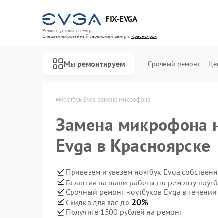
FIX-EVGA
Ремонт устройств Evga
Специализированный cервисный центр г.
Красноярск
Мы ремонтируем
Срочный ремонт
Це
 Evga в Красноярске
Ноутбук Evga замена микрофона
Замена микрофона н
Evga в Красноярске
Привезем и увезем ноутбук Evga собствен
Гарантия на наши работы по ремонту ноут
Срочный ремонт ноутбуков Evga в течении
20%
Скидка для вас до
Получите 1500 рублей на ремонт