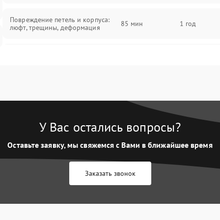
Повреждение петель и корпуса:
85 мин
1 год
люфт, трещины, деформация
Проблемы аккумулятора: быстрая
разрядка, невозможность зарядки,
85 мин
1 год
вздутие
Неисправность зарядного
85 мин
1 год
устройства или разъёма питания
У Вас остались вопросы?
Перегрев из‑за пыли, износа
термопасты или неисправности
75 мин
1 год
Оставьте заявку, мы свяжемся с Вами в ближайшее время
кулера
Заказать звонок
Выход из строя SSD или HDD:
медленная загрузка, ошибки
80 мин
1 год
чтения, пропадание диска