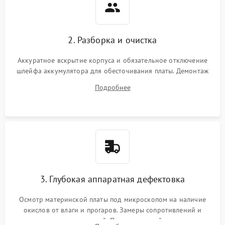
2. Разборка и очистка
Аккуратное вскрытие корпуса и обязательное отключение
шлейфа аккумулятора для обесточивания платы. Демонтаж
системы охлаждения, очистка кулера от пыли и удаление
Подробнее
высохшей термопасты с кристаллов чипов.
3. Глубокая аппаратная дефектовка
Осмотр материнской платы под микроскопом на наличие
окислов от влаги и прогаров. Замеры сопротивлений и
дежурных напряжений. Проверка цепей питания,