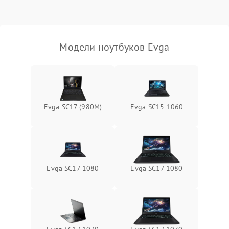
Выход из строя SSD или
HDD: медленная загрузка,
3000 ₽
Подробнее →
ошибки чтения,
пропадание диска
Модели ноутбуков Evga
Неисправность
оперативной памяти:
2000 ₽
Подробнее →
вылеты приложений,
синие экраны
Evga SC17 (980M)
Evga SC15 1060
Проблемы Wi‑Fi или
2500 ₽
Подробнее →
Bluetooth модулей
Evga SC17 1080
Evga SC17 1080