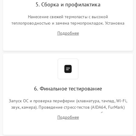
5. Сборка и профилактика
Нанесение свежей термопасты с высокой
теплопроводностью и замена термопрокладок. Установка
системы охлаждения, подключение всех внутренних
Подробнее
шлейфов, модулей памяти и накопителей. Предварительная
сборка корпуса.
6. Финальное тестирование
Запуск ОС и проверка периферии (клавиатура, тачпад, Wi-Fi,
звук, камера). Проведение стресс-тестов (AIDA64, FurMark)
для контроля температурного режима и стабильности
Подробнее
системы под пиковой нагрузкой.