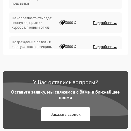
подсветки
Батарея
Неисправность тачпада:
Сеть и интернет
пропуски, прыжки
3000 ₽
Подробнее →
курсора, полный отказ
Система охлаждения
Повреждение петель и
корпуса: люфт, трещины,
3500 ₽
Подробнее →
деформация
Проблемы аккумулятора:
быстрая разрядка,
2500 ₽
Подробнее →
невозможность зарядки,
вздутие
У Вас остались вопросы?
Оставьте заявку, мы свяжемся с Вами в ближайшее
Неисправность зарядного
время
устройства или разъёма
2000 ₽
Подробнее →
питания
Заказать звонок
Перегрев из‑за пыли,
износа термопасты или
2500 ₽
Подробнее →
неисправности кулера