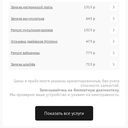
Замена материнской платы
1315 р
Замена аккумулятора
645 р
Ремонт мультиконтроллера
1325 р
Установка драйверов Windows
475 р
Ремонт вебкамеры
775 р
Замена шлейфа
725 р
Цены в прайс-листе указаны ориентировочные, без учета
стоимости запчастей.
Записывайтесь на бесплатную диагностику.
Мы проверим ваше устройство и укажем на неисправность.
Показать все услуги