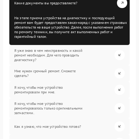
Какие документы вы предоставляете?
На этапе приема устройства на диагностику и последующий
ремонт вам будет предоставлен заказ-наряд с указанием страховых
обязательств на ваше устройство. Далее, после выполнения работ
по ремонту техники, вы получите акт выполненных работ и
гарантийный талон.
Я уже знаю в чем неисправность и какой
ремонт необходим. Для чего проводить
диагностику?
Мне нужен срочный ремонт. Сможете
сделать?
Я хочу, чтобы мое устройство
ремонтировали при мне.
Я хочу, чтобы мое устройство
ремонтировалось только оригинальными
запчастями.
Как я узнаю, что мое устройство готово?