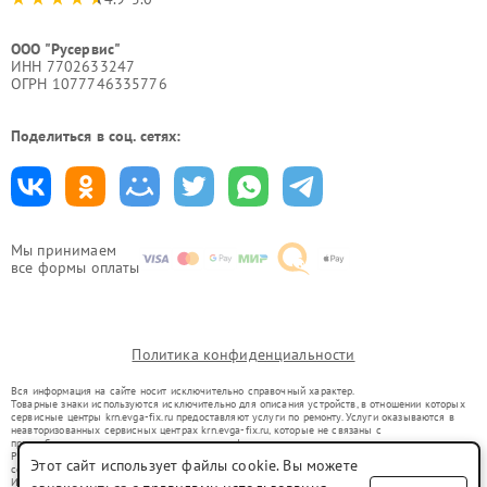
ООО "Русервис"
ИНН 7702633247
ОГРН 1077746335776
Поделиться в соц. сетях:
Мы принимаем
все формы оплаты
Политика конфиденциальности
Вся информация на сайте носит исключительно справочный характер.
Товарные знаки используются исключительно для описания устройств, в отношении которых
сервисные центры krn.evga-fix.ru предоставляют услуги по ремонту. Услуги оказываются в
неавторизованных сервисных центрах krn.evga-fix.ru, которые не связаны с
правообладателями товарных знаков или их официальными представителями.
Ремонт осуществляется для устройств, уже введенных в гражданский оборот в соответствии
Этот сайт использует файлы cookie. Вы можете
со статьей 1487 ГК РФ.
Использование товарных знаков не преследует цели индивидуализации услуг или введения