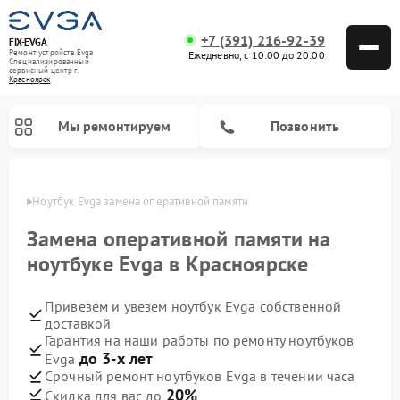
+7 (391) 216-92-39
FIX-EVGA
Ремонт устройств Evga
Ежедневно, с 10:00 до 20:00
Специализированный
cервисный центр г.
Красноярск
Мы ремонтируем
Позвонить
ярске
Ноутбук Evga замена оперативной памяти
Замена оперативной памяти на
ноутбуке Evga в Красноярске
Привезем и увезем ноутбук Evga собственной
доставкой
Гарантия на наши работы по ремонту ноутбуков
до 3-х лет
Evga
Срочный ремонт ноутбуков Evga в течении часа
20%
Скидка для вас до