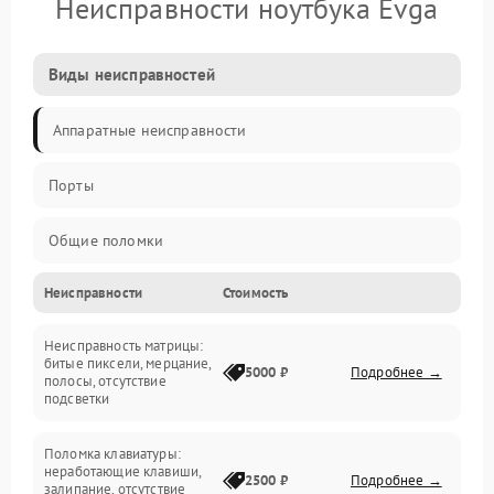
Неисправности ноутбука Evga
Виды неисправностей
Аппаратные неисправности
Порты
Общие поломки
Неисправности
Стоимость
Устройства
Неисправность матрицы:
Программные ошибки
битые пиксели, мерцание,
5000 ₽
Подробнее →
полосы, отсутствие
подсветки
Электрические и системные сбои
Поломка клавиатуры:
Интерфейсные проблемы
неработающие клавиши,
2500 ₽
Подробнее →
залипание, отсутствие