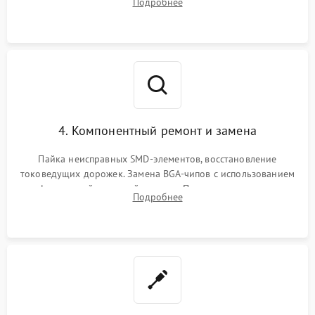
Подробнее
мультиконтроллера, процессора и видеочипа.
4. Компонентный ремонт и замена
Пайка неисправных SMD-элементов, восстановление
токоведущих дорожек. Замена BGA-чипов с использованием
инфракрасной паяльной станции. Прошивка микросхемы
Подробнее
BIOS или замена поврежденных портов USB