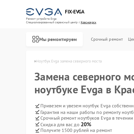
FIX-EVGA
Ремонт устройств Evga
Специализированный cервисный центр г.
Красноярск
Мы ремонтируем
Срочный ремонт
Це
 Evga в Красноярске
Ноутбук Evga замена северного моста
Замена северного м
ноутбуке Evga в Кра
Привезем и увезем ноутбук Evga собствен
Гарантия на наши работы по ремонту ноут
Срочный ремонт ноутбуков Evga в течении
20%
Скидка для вас до
Получите 1500 рублей на ремонт