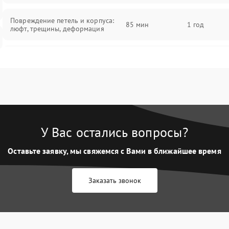
Повреждение петель и корпуса:
85 мин
1 год
люфт, трещины, деформация
Проблемы аккумулятора: быстрая
разрядка, невозможность зарядки,
85 мин
1 год
вздутие
Неисправность зарядного
85 мин
1 год
устройства или разъёма питания
У Вас остались вопросы?
Перегрев из‑за пыли, износа
термопасты или неисправности
75 мин
1 год
Оставьте заявку, мы свяжемся с Вами в ближайшее время
кулера
Заказать звонок
Выход из строя SSD или HDD:
медленная загрузка, ошибки
80 мин
1 год
чтения, пропадание диска