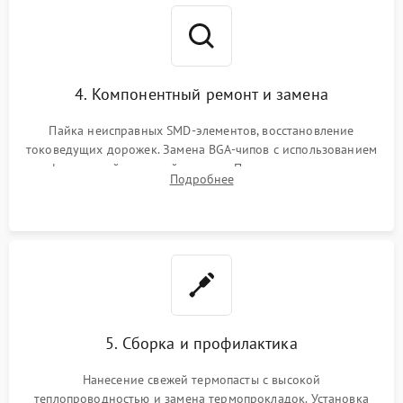
4. Компонентный ремонт и замена
Пайка неисправных SMD-элементов, восстановление
токоведущих дорожек. Замена BGA-чипов с использованием
инфракрасной паяльной станции. Прошивка микросхемы
Подробнее
BIOS или замена поврежденных портов USB
5. Сборка и профилактика
Нанесение свежей термопасты с высокой
теплопроводностью и замена термопрокладок. Установка