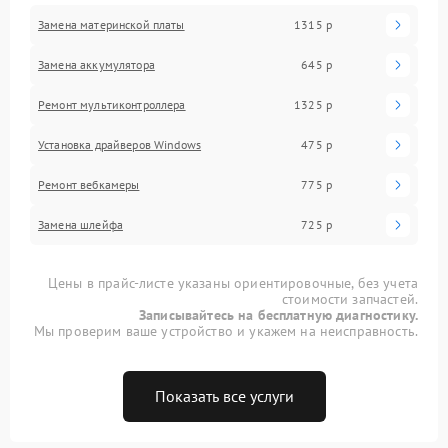
Замена материнской платы
1315 р
Замена аккумулятора
645 р
Ремонт мультиконтроллера
1325 р
Установка драйверов Windows
475 р
Ремонт вебкамеры
775 р
Замена шлейфа
725 р
Цены в прайс-листе указаны ориентировочные, без учета
стоимости запчастей.
Записывайтесь на бесплатную диагностику.
Мы проверим ваше устройство и укажем на неисправность.
Показать все услуги