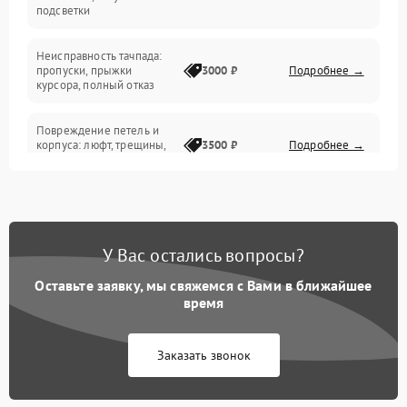
подсветки
Батарея
Неисправность тачпада:
Сеть и интернет
пропуски, прыжки
3000 ₽
Подробнее →
курсора, полный отказ
Система охлаждения
Повреждение петель и
корпуса: люфт, трещины,
3500 ₽
Подробнее →
деформация
Проблемы аккумулятора:
быстрая разрядка,
2500 ₽
Подробнее →
невозможность зарядки,
вздутие
У Вас остались вопросы?
Оставьте заявку, мы свяжемся с Вами в ближайшее
Неисправность зарядного
время
устройства или разъёма
2000 ₽
Подробнее →
питания
Заказать звонок
Перегрев из‑за пыли,
износа термопасты или
2500 ₽
Подробнее →
неисправности кулера