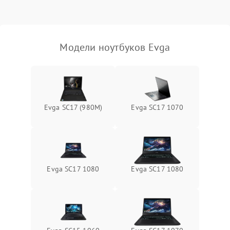
Выход из строя SSD или
HDD: медленная загрузка,
3000 ₽
Подробнее →
ошибки чтения,
пропадание диска
Модели ноутбуков Evga
Неисправность
оперативной памяти:
2000 ₽
Подробнее →
вылеты приложений,
синие экраны
Evga SC17 (980M)
Evga SC17 1070
Проблемы Wi‑Fi или
2500 ₽
Подробнее →
Bluetooth модулей
Evga SC17 1080
Evga SC17 1080