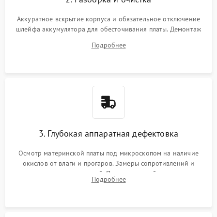
Аккуратное вскрытие корпуса и обязательное отключение
шлейфа аккумулятора для обесточивания платы. Демонтаж
системы охлаждения, очистка кулера от пыли и удаление
Подробнее
высохшей термопасты с кристаллов чипов.
3. Глубокая аппаратная дефектовка
Осмотр материнской платы под микроскопом на наличие
окислов от влаги и прогаров. Замеры сопротивлений и
дежурных напряжений. Проверка цепей питания,
Подробнее
мультиконтроллера, процессора и видеочипа.