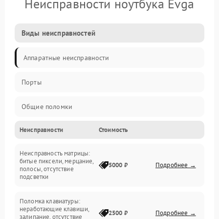
Неисправности ноутбука Evga
Виды неисправностей
Аппаратные неисправности
Порты
Общие поломки
Неисправности
Стоимость
Устройства
Неисправность матрицы:
Программные ошибки
битые пиксели, мерцание,
5000 ₽
Подробнее →
полосы, отсутствие
подсветки
Электрические и системные сбои
Поломка клавиатуры:
Интерфейсные проблемы
неработающие клавиши,
2500 ₽
Подробнее →
залипание, отсутствие