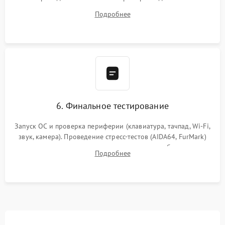
системы охлаждения, подключение всех внутренних
Подробнее
шлейфов, модулей памяти и накопителей. Предварительная
сборка корпуса.
6. Финальное тестирование
Запуск ОС и проверка периферии (клавиатура, тачпад, Wi-Fi,
звук, камера). Проведение стресс-тестов (AIDA64, FurMark)
для контроля температурного режима и стабильности
Подробнее
системы под пиковой нагрузкой.