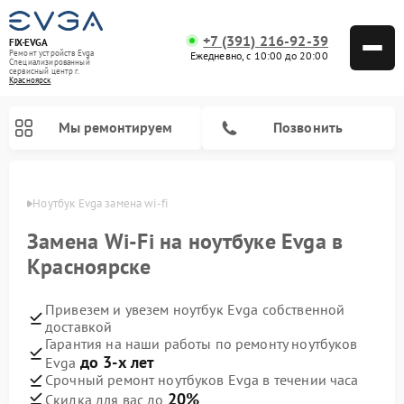
+7 (391) 216-92-39
FIX-EVGA
Ремонт устройств Evga
Ежедневно, с 10:00 до 20:00
Специализированный
cервисный центр г.
Красноярск
Мы ремонтируем
Позвонить
ярске
Ноутбук Evga замена wi-fi
Замена Wi-Fi на ноутбуке Evga в
Красноярске
Привезем и увезем ноутбук Evga собственной
доставкой
Гарантия на наши работы по ремонту ноутбуков
до 3-х лет
Evga
Срочный ремонт ноутбуков Evga в течении часа
20%
Скидка для вас до