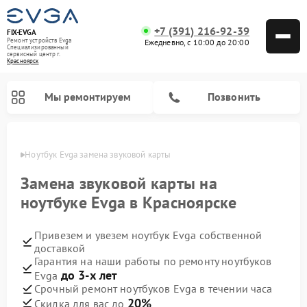
+7 (391) 216-92-39
FIX-EVGA
Ремонт устройств Evga
Ежедневно, с 10:00 до 20:00
Специализированный
cервисный центр г.
Красноярск
Мы ремонтируем
Позвонить
ярске
Ноутбук Evga замена звуковой карты
Замена звуковой карты на
ноутбуке Evga в Красноярске
Привезем и увезем ноутбук Evga собственной
доставкой
Гарантия на наши работы по ремонту ноутбуков
до 3-х лет
Evga
Срочный ремонт ноутбуков Evga в течении часа
20%
Скидка для вас до