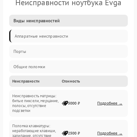
Неисправности ноутбука Evga
Виды неисправностей
Аппаратные неисправности
Порты
Общие поломки
Неисправности
Стоимость
Устройства
Неисправность матрицы:
Программные ошибки
битые пиксели, мерцание,
5000 ₽
Подробнее →
полосы, отсутствие
подсветки
Электрические и системные сбои
Поломка клавиатуры:
Интерфейсные проблемы
неработающие клавиши,
2500 ₽
Подробнее →
залипание, отсутствие