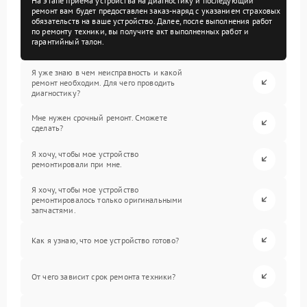
На этапе приема устройства на диагностику и последующий
ремонт вам будет предоставлен заказ-наряд с указанием страховых
обязательств на ваше устройство. Далее, после выполнения работ
по ремонту техники, вы получите акт выполненных работ и
гарантийный талон.
Я уже знаю в чем неисправность и какой
ремонт необходим. Для чего проводить
диагностику?
Мне нужен срочный ремонт. Сможете
сделать?
Я хочу, чтобы мое устройство
ремонтировали при мне.
Я хочу, чтобы мое устройство
ремонтировалось только оригинальными
запчастями.
Как я узнаю, что мое устройство готово?
От чего зависит срок ремонта техники?