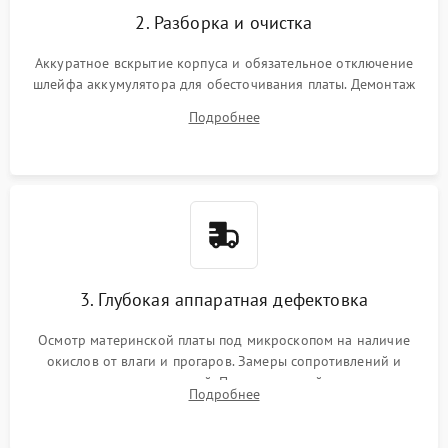
2. Разборка и очистка
Аккуратное вскрытие корпуса и обязательное отключение
шлейфа аккумулятора для обесточивания платы. Демонтаж
системы охлаждения, очистка кулера от пыли и удаление
Подробнее
высохшей термопасты с кристаллов чипов.
3. Глубокая аппаратная дефектовка
Осмотр материнской платы под микроскопом на наличие
окислов от влаги и прогаров. Замеры сопротивлений и
дежурных напряжений. Проверка цепей питания,
Подробнее
мультиконтроллера, процессора и видеочипа.