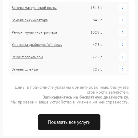
Замена материнской платы
1315 р
Замена аккумулятора
645 р
Ремонт мультиконтроллера
1325 р
Установка драйверов Windows
475 р
Ремонт вебкамеры
775 р
Замена шлейфа
725 р
Цены в прайс-листе указаны ориентировочные, без учета
стоимости запчастей.
Записывайтесь на бесплатную диагностику.
Мы проверим ваше устройство и укажем на неисправность.
Показать все услуги