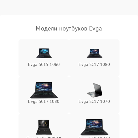
Выход из строя SSD или
HDD: медленная загрузка,
3000 ₽
Подробнее →
ошибки чтения,
пропадание диска
Модели ноутбуков Evga
Неисправность
оперативной памяти:
2000 ₽
Подробнее →
вылеты приложений,
синие экраны
Evga SC15 1060
Evga SC17 1080
Проблемы Wi‑Fi или
2500 ₽
Подробнее →
Bluetooth модулей
Evga SC17 1080
Evga SC17 1070