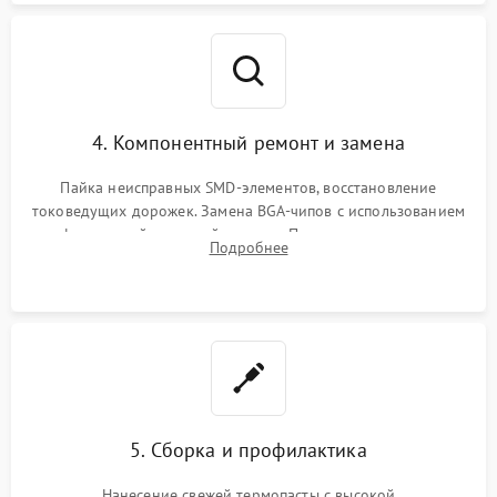
4. Компонентный ремонт и замена
Пайка неисправных SMD-элементов, восстановление
токоведущих дорожек. Замена BGA-чипов с использованием
инфракрасной паяльной станции. Прошивка микросхемы
Подробнее
BIOS или замена поврежденных портов USB
5. Сборка и профилактика
Нанесение свежей термопасты с высокой