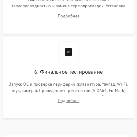
теплопроводностью и замена термопрокладок. Установка
системы охлаждения, подключение всех внутренних
Подробнее
шлейфов, модулей памяти и накопителей. Предварительная
сборка корпуса.
6. Финальное тестирование
Запуск ОС и проверка периферии (клавиатура, тачпад, Wi-Fi,
звук, камера). Проведение стресс-тестов (AIDA64, FurMark)
для контроля температурного режима и стабильности
Подробнее
системы под пиковой нагрузкой.