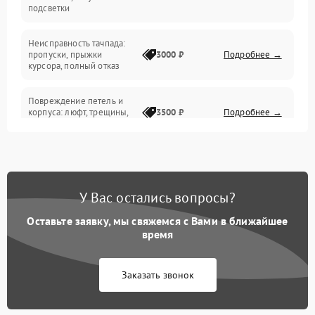
подсветки
Батарея
Неисправность тачпада:
Сеть и интернет
пропуски, прыжки
3000 ₽
Подробнее →
курсора, полный отказ
Система охлаждения
Повреждение петель и
корпуса: люфт, трещины,
3500 ₽
Подробнее →
деформация
Проблемы аккумулятора:
быстрая разрядка,
2500 ₽
Подробнее →
невозможность зарядки,
вздутие
У Вас остались вопросы?
Оставьте заявку, мы свяжемся с Вами в ближайшее
Неисправность зарядного
время
устройства или разъёма
2000 ₽
Подробнее →
питания
Заказать звонок
Перегрев из‑за пыли,
износа термопасты или
2500 ₽
Подробнее →
неисправности кулера