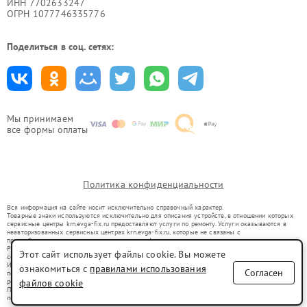
ИНН 7702633247
ОГРН 1077746335776
Поделиться в соц. сетях:
Мы принимаем
все формы оплаты
Политика конфиденциальности
Вся информация на сайте носит исключительно справочный характер.
Товарные знаки используются исключительно для описания устройств, в отношении которых
сервисные центры krn.evga-fix.ru предоставляют услуги по ремонту. Услуги оказываются в
неавторизованных сервисных центрах krn.evga-fix.ru, которые не связаны с
правообладателями товарных знаков или их официальными представителями.
Ремонт осуществляется для устройств, уже введенных в гражданский оборот в соответствии
Этот сайт использует файлы cookie. Вы можете
со статьей 1487 ГК РФ.
Использование товарных знаков не преследует цели индивидуализации услуг или введения
ознакомиться с
правилами использования
Согласен
потребителей в заблуждение, а служит для информирования о предоставляемых услугах по
ремонту техники указанных брендов.
файлов cookie
Представленная на сайте информация не является публичной офертой, определяемой
положениями Статьи 437(2) Гражданского кодекса РФ