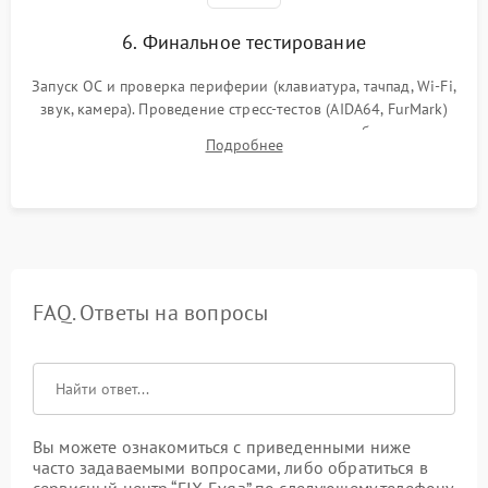
6. Финальное тестирование
Запуск ОС и проверка периферии (клавиатура, тачпад, Wi-Fi,
звук, камера). Проведение стресс-тестов (AIDA64, FurMark)
для контроля температурного режима и стабильности
Подробнее
системы под пиковой нагрузкой.
FAQ. Ответы на вопросы
Вы можете ознакомиться с приведенными ниже
часто задаваемыми вопросами, либо обратиться в
сервисный центр “FIX-Evga” по следующему телефону