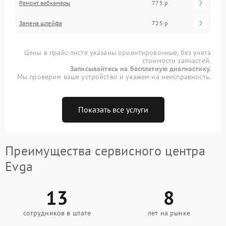
Ремонт вебкамеры
775 р
Замена шлейфа
725 р
Цены в прайс-листе указаны ориентировочные, без учета
стоимости запчастей.
Записывайтесь на бесплатную диагностику.
Мы проверим ваше устройство и укажем на неисправность.
Показать все услуги
Преимущества сервисного центра
Evga
13
8
сотрудников в штате
лет на рынке