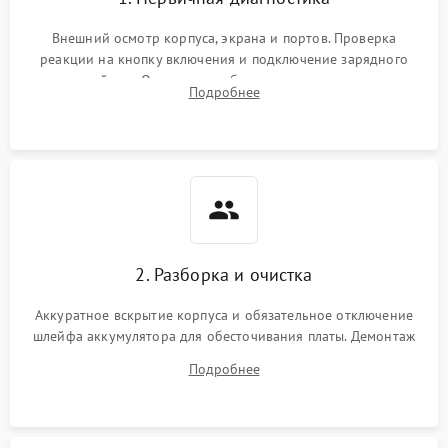
Внешний осмотр корпуса, экрана и портов. Проверка
реакции на кнопку включения и подключение зарядного
устройства. Оценка потребления тока с помощью
Подробнее
лабораторного блока питания для локализации проблемы.
2. Разборка и очистка
Аккуратное вскрытие корпуса и обязательное отключение
шлейфа аккумулятора для обесточивания платы. Демонтаж
системы охлаждения, очистка кулера от пыли и удаление
Подробнее
высохшей термопасты с кристаллов чипов.