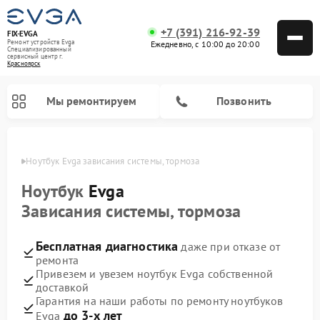
+7 (391) 216-92-39
FIX-EVGA
Ремонт устройств Evga
Ежедневно, с 10:00 до 20:00
Специализированный
cервисный центр г.
Красноярск
Мы ремонтируем
Позвонить
ярске
Ноутбук Evga зависания системы, тормоза
Ноутбук
Evga
Зависания системы, тормоза
Бесплатная диагностика
даже при отказе от
ремонта
Привезем и увезем ноутбук Evga собственной
доставкой
Гарантия на наши работы по ремонту ноутбуков
до 3-х лет
Evga