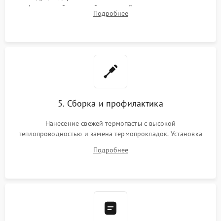
инфракрасной паяльной станции. Прошивка микросхемы
Подробнее
BIOS или замена поврежденных портов USB
5. Сборка и профилактика
Нанесение свежей термопасты с высокой
теплопроводностью и замена термопрокладок. Установка
системы охлаждения, подключение всех внутренних
Подробнее
шлейфов, модулей памяти и накопителей. Предварительная
сборка корпуса.