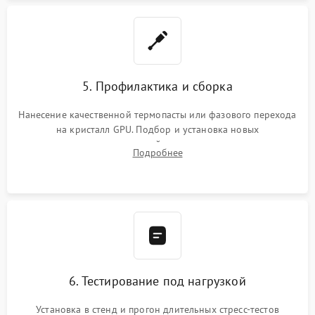
5. Профилактика и сборка
Нанесение качественной термопасты или фазового перехода
на кристалл GPU. Подбор и установка новых
термопрокладок правильной толщины на память и цепи
Подробнее
питания. Монтаж радиатора и бэкплейта, подключение и
проверка кулеров.
6. Тестирование под нагрузкой
Установка в стенд и прогон длительных стресс-тестов