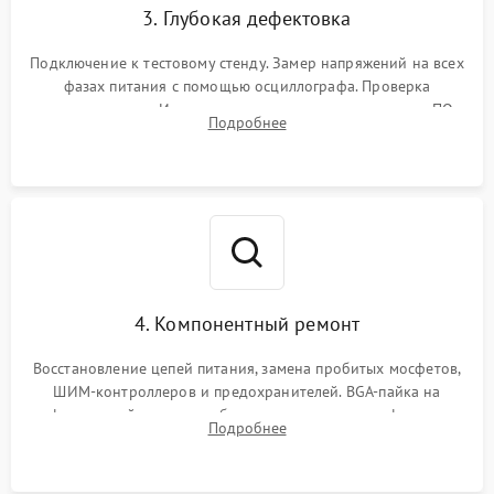
3. Глубокая дефектовка
Подключение к тестовому стенду. Замер напряжений на всех
фазах питания с помощью осциллографа. Проверка
инициализации. Использование специализированного ПО
Подробнее
MATS
4. Компонентный ремонт
Восстановление цепей питания, замена пробитых мосфетов,
ШИМ-контроллеров и предохранителей. BGA-пайка на
инфракрасной станции реболлинг или замена графического
Подробнее
чипа и дефектной памяти GDDR. Прошивка BIOS
программатором.