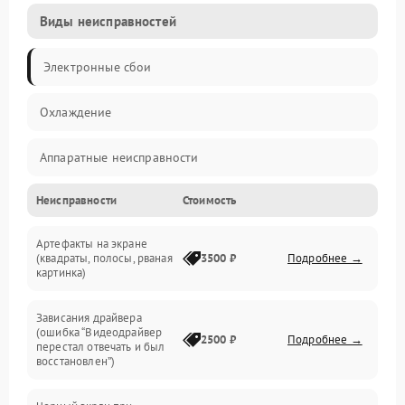
Виды неисправностей
Электронные сбои
Охлаждение
Аппаратные неисправности
Неисправности
Стоимость
Перегрев и термопроблемы
Артефакты на экране
Видео
(квадраты, полосы, рваная
3500 ₽
Подробнее →
картинка)
Программные ошибки
Зависания драйвера
(ошибка “Видеодрайвер
Интерфейсные и коммуникационные проблемы
2500 ₽
Подробнее →
перестал отвечать и был
восстановлен”)
Питание