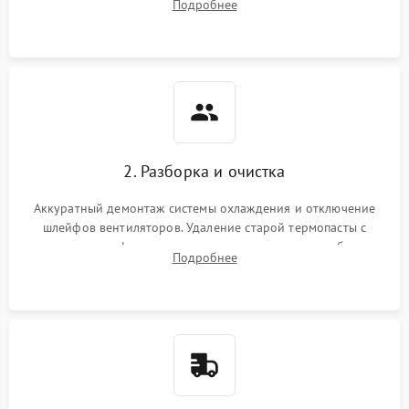
Подробнее
короткое замыкание основных дросселей питания GPU и
Режим работы
памяти.
ПО/Микропрограмма
2. Разборка и очистка
Аккуратный демонтаж системы охлаждения и отключение
шлейфов вентиляторов. Удаление старой термопасты с
кристалла графического чипа и термопрокладок с банок
Подробнее
памяти и зоны VRM. Очистка платы от пыли и окислов.