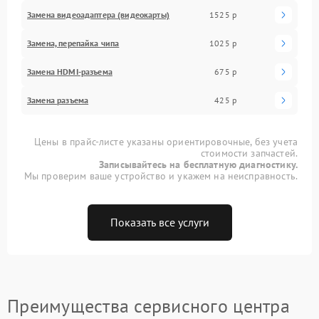
Замена видеоадаптера (видеокарты)
1525 р
Замена, перепайка чипа
1025 р
Замена HDMI-разъема
675 р
Замена разъема
425 р
Цены в прайс-листе указаны ориентировочные, без учета
стоимости запчастей.
Записывайтесь на бесплатную диагностику.
Мы проверим ваше устройство и укажем на неисправность.
Показать все услуги
Преимущества сервисного центра