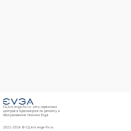
СЦ krn.evga-fix.ru - сеть сервисных
центров в Красноярске по ремонту и
обслуживанию техники Evga
2021-2026 © СЦ krn.evga-fix.ru