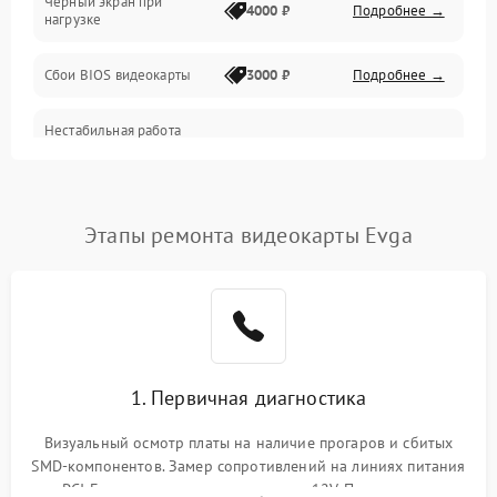
Черный экран при
4000 ₽
Подробнее →
нагрузке
Электропитание
Сбои BIOS видеокарты
3000 ₽
Подробнее →
ПО
Нестабильная работа
Электронные компоненты
после обновления
2000 ₽
Подробнее →
драйверов
Интерфейсы
Этапы ремонта видеокарты Evga
Общие поломки
Система охлаждения
Экран (дисплей)
1. Первичная диагностика
Программные сбои
Визуальный осмотр платы на наличие прогаров и сбитых
SMD-компонентов. Замер сопротивлений на линиях питания
Механические повреждения
PCI-E и дополнительных разъемах 12V. Проверка на