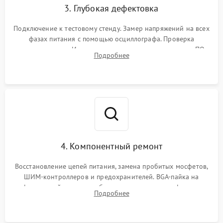
3. Глубокая дефектовка
Подключение к тестовому стенду. Замер напряжений на всех
фазах питания с помощью осциллографа. Проверка
инициализации. Использование специализированного ПО
Подробнее
MATS
4. Компонентный ремонт
Восстановление цепей питания, замена пробитых мосфетов,
ШИМ-контроллеров и предохранителей. BGA-пайка на
инфракрасной станции реболлинг или замена графического
Подробнее
чипа и дефектной памяти GDDR. Прошивка BIOS
программатором.