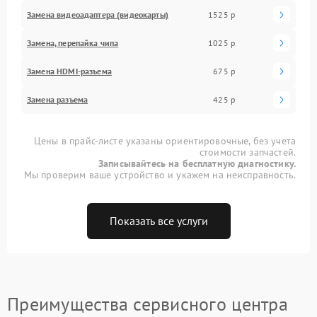
Замена видеоадаптера (видеокарты)
1525 р
Замена, перепайка чипа
1025 р
Замена HDMI-разъема
675 р
Замена разъема
425 р
Цены в прайс-листе указаны ориентировочные, без учета
стоимости запчастей.
Записывайтесь на бесплатную диагностику.
Мы проверим ваше устройство и укажем на неисправность.
Показать все услуги
Преимущества сервисного центра