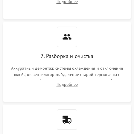
Подробнее
короткое замыкание основных дросселей питания GPU и
Режим работы
памяти.
ПО/Микропрограмма
2. Разборка и очистка
Аккуратный демонтаж системы охлаждения и отключение
шлейфов вентиляторов. Удаление старой термопасты с
кристалла графического чипа и термопрокладок с банок
Подробнее
памяти и зоны VRM. Очистка платы от пыли и окислов.