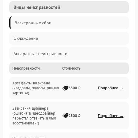
Виды неисправностей
Электронные сбои
Охлаждение
Аппаратные неисправности
Неисправности
Стоимость
Перегрев и термопроблемы
Артефакты на экране
Видео
(квадраты, полосы, рваная
3500 ₽
Подробнее →
картинка)
Программные ошибки
Зависания драйвера
(ошибка “Видеодрайвер
Интерфейсные и коммуникационные проблемы
2500 ₽
Подробнее →
перестал отвечать и был
восстановлен”)
Питание