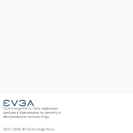
СЦ krn.evga-fix.ru - сеть сервисных
центров в Красноярске по ремонту и
обслуживанию техники Evga
2021-2026 © СЦ krn.evga-fix.ru