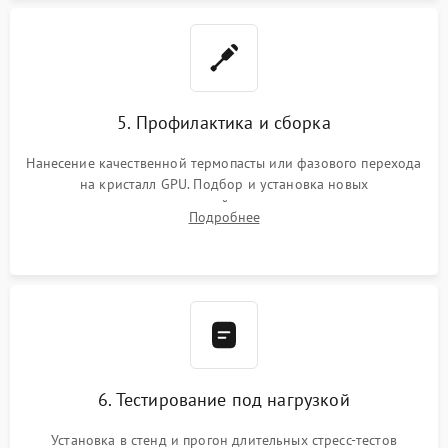
5. Профилактика и сборка
Нанесение качественной термопасты или фазового перехода
на кристалл GPU. Подбор и установка новых
термопрокладок правильной толщины на память и цепи
Подробнее
питания. Монтаж радиатора и бэкплейта, подключение и
проверка кулеров.
6. Тестирование под нагрузкой
Установка в стенд и прогон длительных стресс-тестов