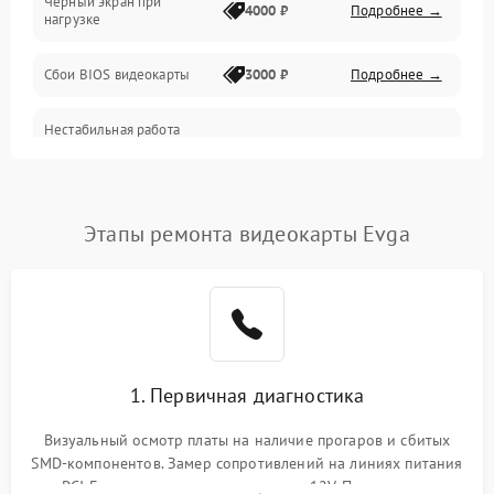
Черный экран при
4000 ₽
Подробнее →
нагрузке
Электропитание
Сбои BIOS видеокарты
3000 ₽
Подробнее →
ПО
Нестабильная работа
Электронные компоненты
после обновления
2000 ₽
Подробнее →
драйверов
Интерфейсы
Этапы ремонта видеокарты Evga
Общие поломки
Система охлаждения
Экран (дисплей)
1. Первичная диагностика
Программные сбои
Визуальный осмотр платы на наличие прогаров и сбитых
SMD-компонентов. Замер сопротивлений на линиях питания
Механические повреждения
PCI-E и дополнительных разъемах 12V. Проверка на