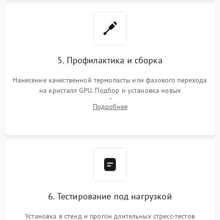
5. Профилактика и сборка
Нанесение качественной термопасты или фазового перехода
на кристалл GPU. Подбор и установка новых
термопрокладок правильной толщины на память и цепи
Подробнее
питания. Монтаж радиатора и бэкплейта, подключение и
проверка кулеров.
6. Тестирование под нагрузкой
Установка в стенд и прогон длительных стресс-тестов