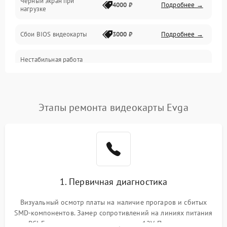
Черный экран при
4000 ₽
Подробнее →
нагрузке
Электропитание
Сбои BIOS видеокарты
3000 ₽
Подробнее →
ПО
Нестабильная работа
Электронные компоненты
после обновления
2000 ₽
Подробнее →
драйверов
Интерфейсы
Этапы ремонта видеокарты Evga
Общие поломки
Система охлаждения
Экран (дисплей)
1. Первичная диагностика
Программные сбои
Визуальный осмотр платы на наличие прогаров и сбитых
SMD-компонентов. Замер сопротивлений на линиях питания
Механические повреждения
PCI-E и дополнительных разъемах 12V. Проверка на