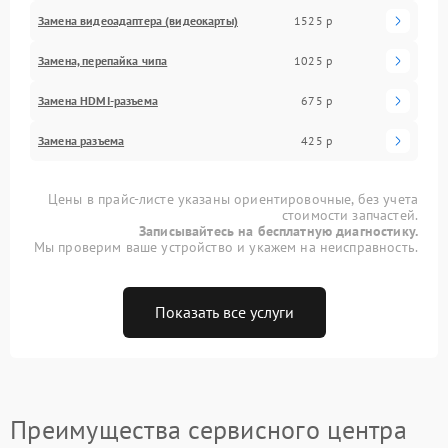
Замена видеоадаптера (видеокарты)
1525 р
Замена, перепайка чипа
1025 р
Замена HDMI-разъема
675 р
Замена разъема
425 р
Цены в прайс-листе указаны ориентировочные, без учета
стоимости запчастей.
Записывайтесь на бесплатную диагностику.
Мы проверим ваше устройство и укажем на неисправность.
Показать все услуги
Преимущества сервисного центра