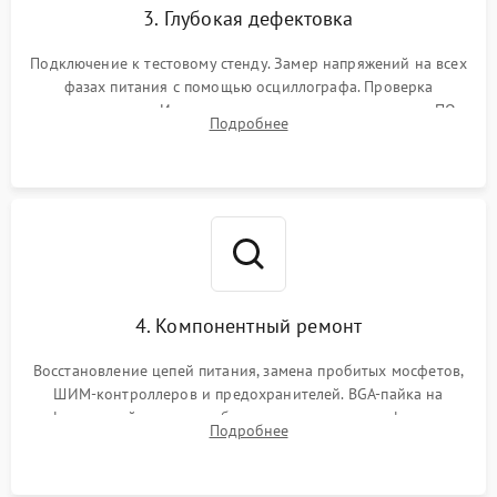
3. Глубокая дефектовка
Подключение к тестовому стенду. Замер напряжений на всех
фазах питания с помощью осциллографа. Проверка
инициализации. Использование специализированного ПО
Подробнее
MATS
4. Компонентный ремонт
Восстановление цепей питания, замена пробитых мосфетов,
ШИМ-контроллеров и предохранителей. BGA-пайка на
инфракрасной станции реболлинг или замена графического
Подробнее
чипа и дефектной памяти GDDR. Прошивка BIOS
программатором.