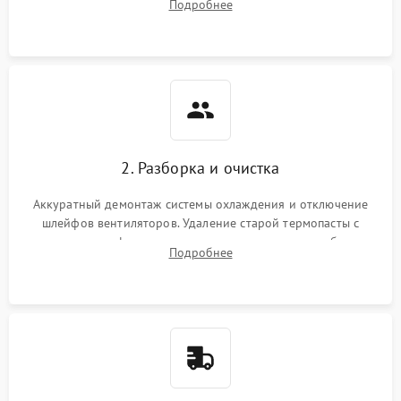
Подробнее
короткое замыкание основных дросселей питания GPU и
Режим работы
памяти.
ПО/Микропрограмма
2. Разборка и очистка
Аккуратный демонтаж системы охлаждения и отключение
шлейфов вентиляторов. Удаление старой термопасты с
кристалла графического чипа и термопрокладок с банок
Подробнее
памяти и зоны VRM. Очистка платы от пыли и окислов.