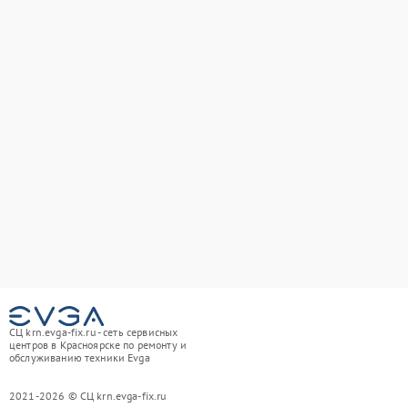
СЦ krn.evga-fix.ru - сеть сервисных
центров в Красноярске по ремонту и
обслуживанию техники Evga
2021-2026 © СЦ krn.evga-fix.ru