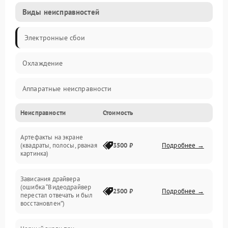
Виды неисправностей
Электронные сбои
Охлаждение
Аппаратные неисправности
Неисправности
Стоимость
Перегрев и термопроблемы
Артефакты на экране
Видео
(квадраты, полосы, рваная
3500 ₽
Подробнее →
картинка)
Программные ошибки
Зависания драйвера
(ошибка “Видеодрайвер
Интерфейсные и коммуникационные проблемы
2500 ₽
Подробнее →
перестал отвечать и был
восстановлен”)
Питание