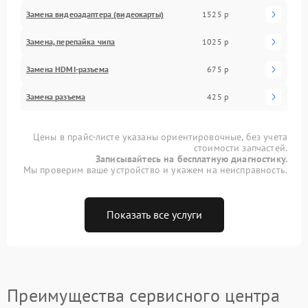
Замена видеоадаптера (видеокарты)
1525 р
Замена, перепайка чипа
1025 р
Замена HDMI-разъема
675 р
Замена разъема
425 р
Цены в прайс-листе указаны ориентировочные, без учета
стоимости запчастей.
Записывайтесь на бесплатную диагностику.
Мы проверим ваше устройство и укажем на неисправность.
Показать все услуги
Преимущества сервисного центра