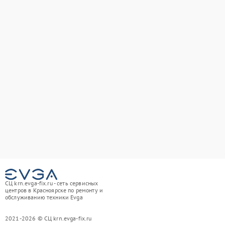
СЦ krn.evga-fix.ru - сеть сервисных
центров в Красноярске по ремонту и
обслуживанию техники Evga
2021-2026 © СЦ krn.evga-fix.ru