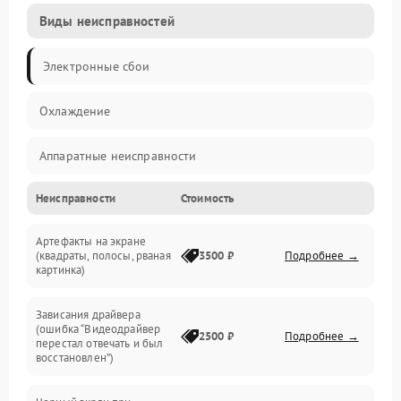
Виды неисправностей
Электронные сбои
Охлаждение
Аппаратные неисправности
Неисправности
Стоимость
Перегрев и термопроблемы
Артефакты на экране
Видео
(квадраты, полосы, рваная
3500 ₽
Подробнее →
картинка)
Программные ошибки
Зависания драйвера
(ошибка “Видеодрайвер
Интерфейсные и коммуникационные проблемы
2500 ₽
Подробнее →
перестал отвечать и был
восстановлен”)
Питание