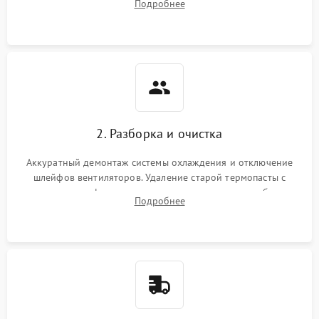
Подробнее
короткое замыкание основных дросселей питания GPU и
Режим работы
памяти.
ПО/Микропрограмма
2. Разборка и очистка
Аккуратный демонтаж системы охлаждения и отключение
шлейфов вентиляторов. Удаление старой термопасты с
кристалла графического чипа и термопрокладок с банок
Подробнее
памяти и зоны VRM. Очистка платы от пыли и окислов.