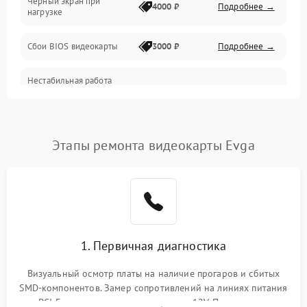
Черный экран при
4000 ₽
Подробнее →
нагрузке
Электропитание
Сбои BIOS видеокарты
3000 ₽
Подробнее →
ПО
Нестабильная работа
Электронные компоненты
после обновления
2000 ₽
Подробнее →
драйверов
Интерфейсы
Этапы ремонта видеокарты Evga
Общие поломки
Система охлаждения
Экран (дисплей)
1. Первичная диагностика
Программные сбои
Визуальный осмотр платы на наличие прогаров и сбитых
SMD-компонентов. Замер сопротивлений на линиях питания
Механические повреждения
PCI-E и дополнительных разъемах 12V. Проверка на