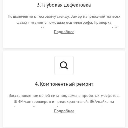
3. Глубокая дефектовка
Подключение к тестовому стенду. Замер напряжений на всех
фазах питания с помощью осциллографа. Проверка
инициализации. Использование специализированного ПО
Подробнее
MATS
4. Компонентный ремонт
Восстановление цепей питания, замена пробитых мосфетов,
ШИМ-контроллеров и предохранителей. BGA-пайка на
инфракрасной станции реболлинг или замена графического
Подробнее
чипа и дефектной памяти GDDR. Прошивка BIOS
программатором.