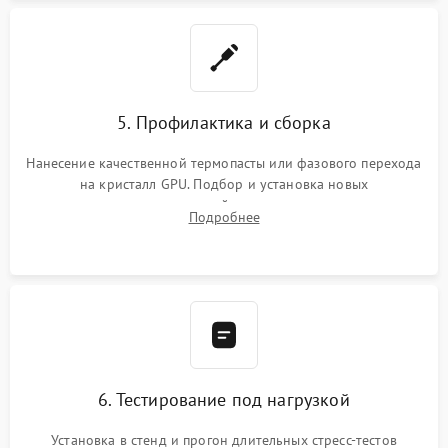
5. Профилактика и сборка
Нанесение качественной термопасты или фазового перехода
на кристалл GPU. Подбор и установка новых
термопрокладок правильной толщины на память и цепи
Подробнее
питания. Монтаж радиатора и бэкплейта, подключение и
проверка кулеров.
6. Тестирование под нагрузкой
Установка в стенд и прогон длительных стресс-тестов