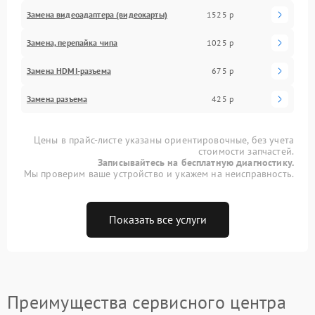
Замена видеоадаптера (видеокарты)
1525 р
Замена, перепайка чипа
1025 р
Замена HDMI-разъема
675 р
Замена разъема
425 р
Цены в прайс-листе указаны ориентировочные, без учета
стоимости запчастей.
Записывайтесь на бесплатную диагностику.
Мы проверим ваше устройство и укажем на неисправность.
Показать все услуги
Преимущества сервисного центра