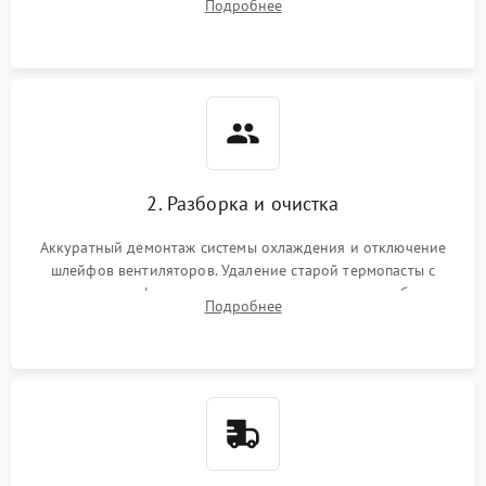
Подробнее
короткое замыкание основных дросселей питания GPU и
Режим работы
памяти.
ПО/Микропрограмма
2. Разборка и очистка
Аккуратный демонтаж системы охлаждения и отключение
шлейфов вентиляторов. Удаление старой термопасты с
кристалла графического чипа и термопрокладок с банок
Подробнее
памяти и зоны VRM. Очистка платы от пыли и окислов.