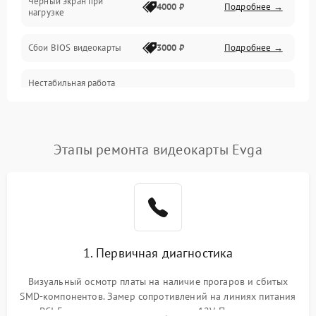
Черный экран при
4000 ₽
Подробнее →
нагрузке
Электропитание
Сбои BIOS видеокарты
3000 ₽
Подробнее →
ПО
Нестабильная работа
Электронные компоненты
после обновления
2000 ₽
Подробнее →
драйверов
Интерфейсы
Этапы ремонта видеокарты Evga
Общие поломки
Система охлаждения
Экран (дисплей)
1. Первичная диагностика
Программные сбои
Визуальный осмотр платы на наличие прогаров и сбитых
SMD-компонентов. Замер сопротивлений на линиях питания
Механические повреждения
PCI-E и дополнительных разъемах 12V. Проверка на