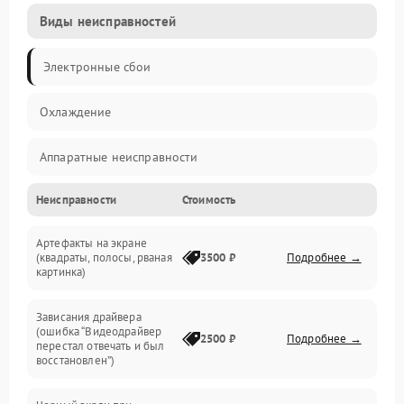
Виды неисправностей
Электронные сбои
Охлаждение
Аппаратные неисправности
Неисправности
Стоимость
Перегрев и термопроблемы
Артефакты на экране
Видео
(квадраты, полосы, рваная
3500 ₽
Подробнее →
картинка)
Программные ошибки
Зависания драйвера
(ошибка “Видеодрайвер
Интерфейсные и коммуникационные проблемы
2500 ₽
Подробнее →
перестал отвечать и был
восстановлен”)
Питание