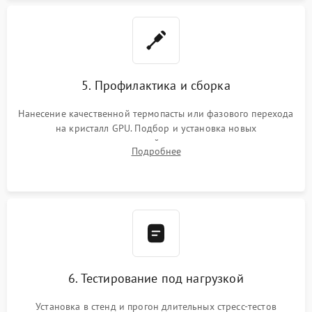
5. Профилактика и сборка
Нанесение качественной термопасты или фазового перехода
на кристалл GPU. Подбор и установка новых
термопрокладок правильной толщины на память и цепи
Подробнее
питания. Монтаж радиатора и бэкплейта, подключение и
проверка кулеров.
6. Тестирование под нагрузкой
Установка в стенд и прогон длительных стресс-тестов