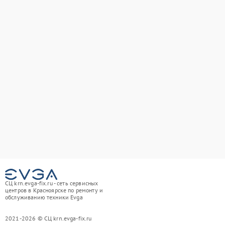
СЦ krn.evga-fix.ru - сеть сервисных
центров в Красноярске по ремонту и
обслуживанию техники Evga
2021-2026 © СЦ krn.evga-fix.ru