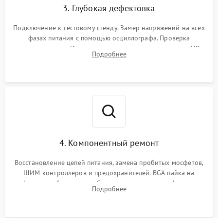
3. Глубокая дефектовка
Подключение к тестовому стенду. Замер напряжений на всех
фазах питания с помощью осциллографа. Проверка
инициализации. Использование специализированного ПО
Подробнее
MATS
4. Компонентный ремонт
Восстановление цепей питания, замена пробитых мосфетов,
ШИМ-контроллеров и предохранителей. BGA-пайка на
инфракрасной станции реболлинг или замена графического
Подробнее
чипа и дефектной памяти GDDR. Прошивка BIOS
программатором.