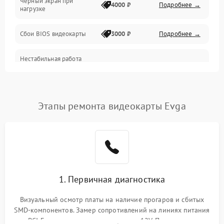
Черный экран при
4000 ₽
Подробнее →
нагрузке
Электропитание
Сбои BIOS видеокарты
3000 ₽
Подробнее →
ПО
Нестабильная работа
Электронные компоненты
после обновления
2000 ₽
Подробнее →
драйверов
Интерфейсы
Этапы ремонта видеокарты Evga
Общие поломки
Система охлаждения
Экран (дисплей)
1. Первичная диагностика
Программные сбои
Визуальный осмотр платы на наличие прогаров и сбитых
SMD-компонентов. Замер сопротивлений на линиях питания
Механические повреждения
PCI-E и дополнительных разъемах 12V. Проверка на