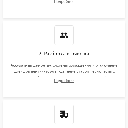
Подробнее
короткое замыкание основных дросселей питания GPU и
Режим работы
памяти.
ПО/Микропрограмма
2. Разборка и очистка
Аккуратный демонтаж системы охлаждения и отключение
шлейфов вентиляторов. Удаление старой термопасты с
кристалла графического чипа и термопрокладок с банок
Подробнее
памяти и зоны VRM. Очистка платы от пыли и окислов.