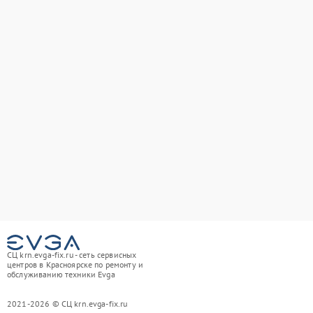
СЦ krn.evga-fix.ru - сеть сервисных
центров в Красноярске по ремонту и
обслуживанию техники Evga
2021-2026 © СЦ krn.evga-fix.ru