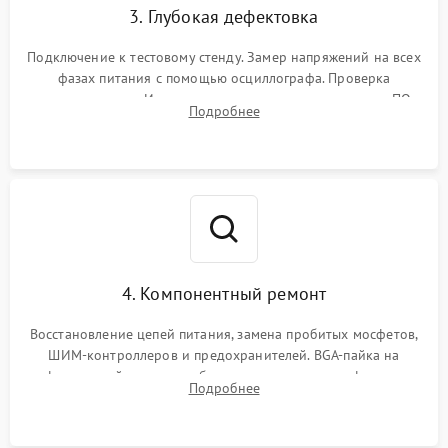
3. Глубокая дефектовка
Подключение к тестовому стенду. Замер напряжений на всех
фазах питания с помощью осциллографа. Проверка
инициализации. Использование специализированного ПО
Подробнее
MATS
4. Компонентный ремонт
Восстановление цепей питания, замена пробитых мосфетов,
ШИМ-контроллеров и предохранителей. BGA-пайка на
инфракрасной станции реболлинг или замена графического
Подробнее
чипа и дефектной памяти GDDR. Прошивка BIOS
программатором.