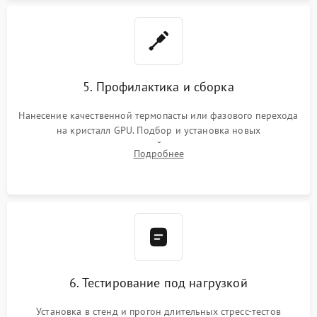
5. Профилактика и сборка
Нанесение качественной термопасты или фазового перехода
на кристалл GPU. Подбор и установка новых
термопрокладок правильной толщины на память и цепи
Подробнее
питания. Монтаж радиатора и бэкплейта, подключение и
проверка кулеров.
6. Тестирование под нагрузкой
Установка в стенд и прогон длительных стресс-тестов