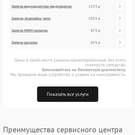
Замена видеоадаптера (видеокарты)
1525 р
Замена, перепайка чипа
1025 р
Замена HDMI-разъема
675 р
Замена разъема
425 р
Цены в прайс-листе указаны ориентировочные, без учета
стоимости запчастей.
Записывайтесь на бесплатную диагностику.
Мы проверим ваше устройство и укажем на неисправность.
Показать все услуги
Преимущества сервисного центра