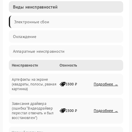
Виды неисправностей
Электронные сбои
Охлаждение
Аппаратные неисправности
Неисправности
Стоимость
Перегрев и термопроблемы
Артефакты на экране
Видео
(квадраты, полосы, рваная
3500 ₽
Подробнее →
картинка)
Программные ошибки
Зависания драйвера
(ошибка “Видеодрайвер
Интерфейсные и коммуникационные проблемы
2500 ₽
Подробнее →
перестал отвечать и был
восстановлен”)
Питание