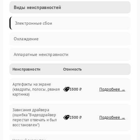
Виды неисправностей
Электронные сбои
Охлаждение
Аппаратные неисправности
Неисправности
Стоимость
Перегрев и термопроблемы
Артефакты на экране
Видео
(квадраты, полосы, рваная
3500 ₽
Подробнее →
картинка)
Программные ошибки
Зависания драйвера
(ошибка “Видеодрайвер
Интерфейсные и коммуникационные проблемы
2500 ₽
Подробнее →
перестал отвечать и был
восстановлен”)
Питание