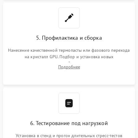
5. Профилактика и сборка
Нанесение качественной термопасты или фазового перехода
на кристалл GPU. Подбор и установка новых
термопрокладок правильной толщины на память и цепи
Подробнее
питания. Монтаж радиатора и бэкплейта, подключение и
проверка кулеров.
6. Тестирование под нагрузкой
Установка в стенд и прогон длительных стресс-тестов