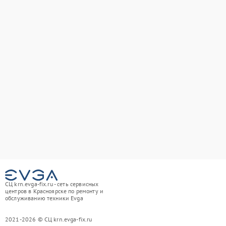
СЦ krn.evga-fix.ru - сеть сервисных
центров в Красноярске по ремонту и
обслуживанию техники Evga
2021-2026 © СЦ krn.evga-fix.ru