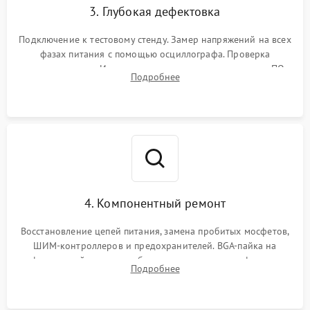
3. Глубокая дефектовка
Подключение к тестовому стенду. Замер напряжений на всех
фазах питания с помощью осциллографа. Проверка
инициализации. Использование специализированного ПО
Подробнее
MATS
4. Компонентный ремонт
Восстановление цепей питания, замена пробитых мосфетов,
ШИМ-контроллеров и предохранителей. BGA-пайка на
инфракрасной станции реболлинг или замена графического
Подробнее
чипа и дефектной памяти GDDR. Прошивка BIOS
программатором.