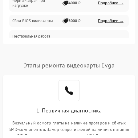
Черный экран при
4000 ₽
Подробнее →
нагрузке
Электропитание
Сбои BIOS видеокарты
3000 ₽
Подробнее →
ПО
Нестабильная работа
Электронные компоненты
после обновления
2000 ₽
Подробнее →
драйверов
Интерфейсы
Этапы ремонта видеокарты Evga
Общие поломки
Система охлаждения
Экран (дисплей)
1. Первичная диагностика
Программные сбои
Визуальный осмотр платы на наличие прогаров и сбитых
SMD-компонентов. Замер сопротивлений на линиях питания
Механические повреждения
PCI-E и дополнительных разъемах 12V. Проверка на