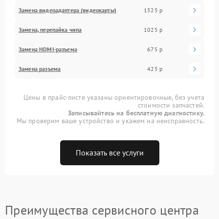
Замена видеоадаптера (видеокарты)
1525 р
Замена, перепайка чипа
1025 р
Замена HDMI-разъема
675 р
Замена разъема
425 р
Цены в прайс-листе указаны ориентировочные, без учета
стоимости запчастей.
Записывайтесь на бесплатную диагностику.
Мы проверим ваше устройство и укажем на неисправность.
Показать все услуги
Преимущества сервисного центра