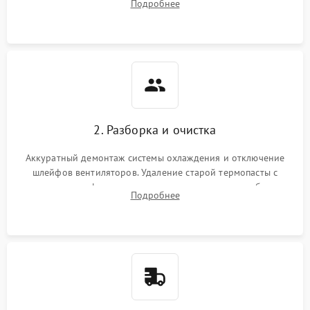
Подробнее
короткое замыкание основных дросселей питания GPU и
Режим работы
памяти.
ПО/Микропрограмма
2. Разборка и очистка
Аккуратный демонтаж системы охлаждения и отключение
шлейфов вентиляторов. Удаление старой термопасты с
кристалла графического чипа и термопрокладок с банок
Подробнее
памяти и зоны VRM. Очистка платы от пыли и окислов.