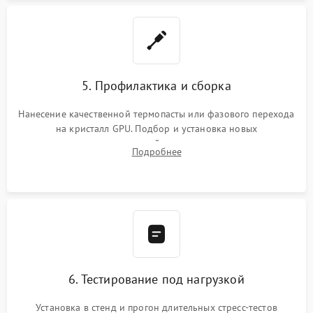
5. Профилактика и сборка
Нанесение качественной термопасты или фазового перехода
на кристалл GPU. Подбор и установка новых
термопрокладок правильной толщины на память и цепи
Подробнее
питания. Монтаж радиатора и бэкплейта, подключение и
проверка кулеров.
6. Тестирование под нагрузкой
Установка в стенд и прогон длительных стресс-тестов