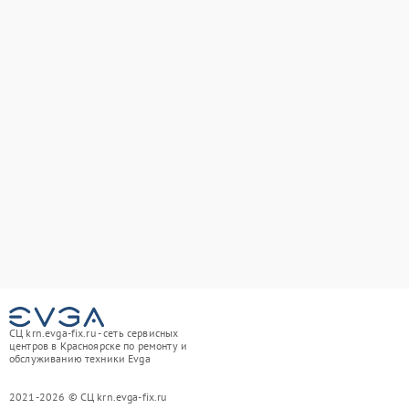
СЦ krn.evga-fix.ru - сеть сервисных
центров в Красноярске по ремонту и
обслуживанию техники Evga
2021-2026 © СЦ krn.evga-fix.ru