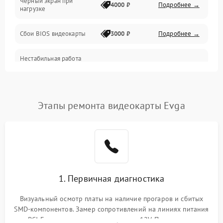
Черный экран при
4000 ₽
Подробнее →
нагрузке
Электропитание
Сбои BIOS видеокарты
3000 ₽
Подробнее →
ПО
Нестабильная работа
Электронные компоненты
после обновления
2000 ₽
Подробнее →
драйверов
Интерфейсы
Этапы ремонта видеокарты Evga
Общие поломки
Система охлаждения
Экран (дисплей)
1. Первичная диагностика
Программные сбои
Визуальный осмотр платы на наличие прогаров и сбитых
SMD-компонентов. Замер сопротивлений на линиях питания
Механические повреждения
PCI-E и дополнительных разъемах 12V. Проверка на