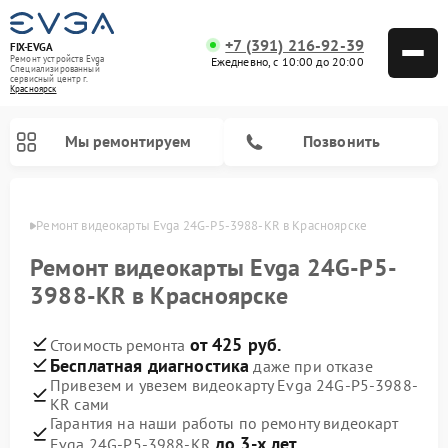
+7 (391) 216-92-39
FIX-EVGA
Ремонт устройств Evga
Ежедневно, с 10:00 до 20:00
Специализированный
cервисный центр г.
Красноярск
Мы ремонтируем
Позвонить
ярске
Ремонт видеокарты Evga 24G-P5-3988-KR в Красноярске
Ремонт видеокарты Evga 24G-P5-
3988-KR в Красноярске
от 425 руб.
Стоимость ремонта
Бесплатная диагностика
даже при отказе
Привезем и увезем видеокарту Evga 24G-P5-3988-
KR сами
Гарантия на наши работы по ремонту видеокарт
до 3-х лет
Evga 24G-P5-3988-KR