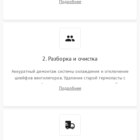
Подробнее
короткое замыкание основных дросселей питания GPU и
Режим работы
памяти.
ПО/Микропрограмма
2. Разборка и очистка
Аккуратный демонтаж системы охлаждения и отключение
шлейфов вентиляторов. Удаление старой термопасты с
кристалла графического чипа и термопрокладок с банок
Подробнее
памяти и зоны VRM. Очистка платы от пыли и окислов.