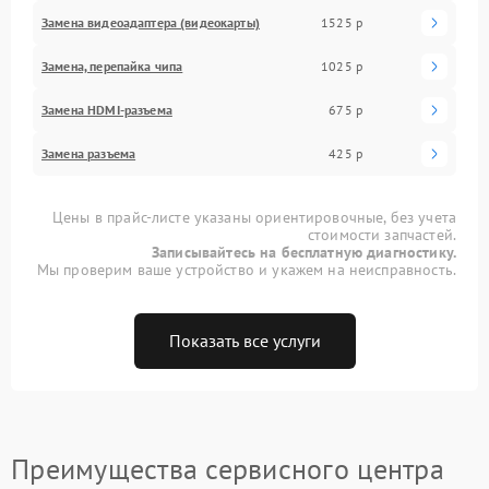
Замена видеоадаптера (видеокарты)
1525 р
Замена, перепайка чипа
1025 р
Замена HDMI-разъема
675 р
Замена разъема
425 р
Цены в прайс-листе указаны ориентировочные, без учета
стоимости запчастей.
Записывайтесь на бесплатную диагностику.
Мы проверим ваше устройство и укажем на неисправность.
Показать все услуги
Преимущества сервисного центра