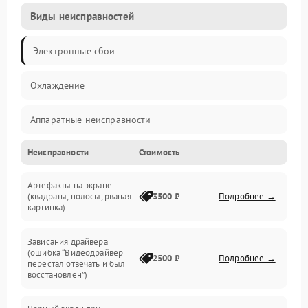
Виды неисправностей
Электронные сбои
Охлаждение
Аппаратные неисправности
Неисправности
Стоимость
Перегрев и термопроблемы
Артефакты на экране
Видео
(квадраты, полосы, рваная
3500 ₽
Подробнее →
картинка)
Программные ошибки
Зависания драйвера
(ошибка “Видеодрайвер
Интерфейсные и коммуникационные проблемы
2500 ₽
Подробнее →
перестал отвечать и был
восстановлен”)
Питание