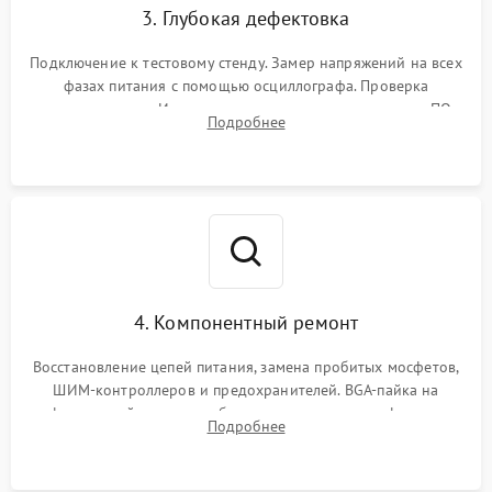
3. Глубокая дефектовка
Подключение к тестовому стенду. Замер напряжений на всех
фазах питания с помощью осциллографа. Проверка
инициализации. Использование специализированного ПО
Подробнее
MATS
4. Компонентный ремонт
Восстановление цепей питания, замена пробитых мосфетов,
ШИМ-контроллеров и предохранителей. BGA-пайка на
инфракрасной станции реболлинг или замена графического
Подробнее
чипа и дефектной памяти GDDR. Прошивка BIOS
программатором.