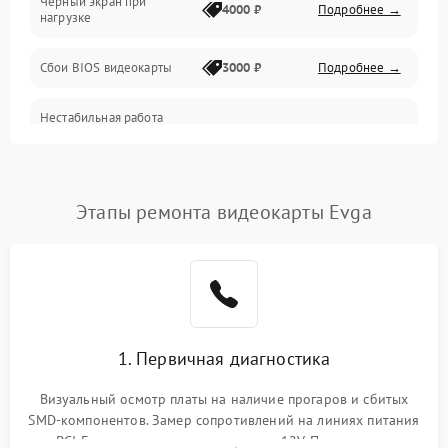
Черный экран при
4000 ₽
Подробнее →
нагрузке
Электропитание
Сбои BIOS видеокарты
3000 ₽
Подробнее →
ПО
Нестабильная работа
Электронные компоненты
после обновления
2000 ₽
Подробнее →
драйверов
Интерфейсы
Этапы ремонта видеокарты Evga
Общие поломки
Система охлаждения
Экран (дисплей)
1. Первичная диагностика
Программные сбои
Визуальный осмотр платы на наличие прогаров и сбитых
SMD-компонентов. Замер сопротивлений на линиях питания
Механические повреждения
PCI-E и дополнительных разъемах 12V. Проверка на