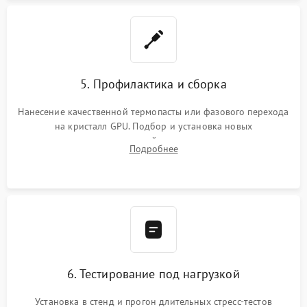
5. Профилактика и сборка
Нанесение качественной термопасты или фазового перехода
на кристалл GPU. Подбор и установка новых
термопрокладок правильной толщины на память и цепи
Подробнее
питания. Монтаж радиатора и бэкплейта, подключение и
проверка кулеров.
6. Тестирование под нагрузкой
Установка в стенд и прогон длительных стресс-тестов