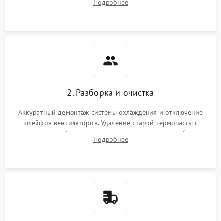
Подробнее
короткое замыкание основных дросселей питания GPU и
Режим работы
памяти.
ПО/Микропрограмма
2. Разборка и очистка
Аккуратный демонтаж системы охлаждения и отключение
шлейфов вентиляторов. Удаление старой термопасты с
кристалла графического чипа и термопрокладок с банок
Подробнее
памяти и зоны VRM. Очистка платы от пыли и окислов.