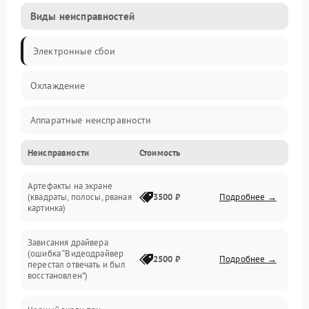
Виды неисправностей
Электронные сбои
Охлаждение
Аппаратные неисправности
Неисправности
Стоимость
Перегрев и термопроблемы
Артефакты на экране
Видео
(квадраты, полосы, рваная
3500 ₽
Подробнее →
картинка)
Программные ошибки
Зависания драйвера
(ошибка “Видеодрайвер
Интерфейсные и коммуникационные проблемы
2500 ₽
Подробнее →
перестал отвечать и был
восстановлен”)
Питание