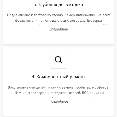
3. Глубокая дефектовка
Подключение к тестовому стенду. Замер напряжений на всех
фазах питания с помощью осциллографа. Проверка
инициализации. Использование специализированного ПО
Подробнее
MATS
4. Компонентный ремонт
Восстановление цепей питания, замена пробитых мосфетов,
ШИМ-контроллеров и предохранителей. BGA-пайка на
инфракрасной станции реболлинг или замена графического
Подробнее
чипа и дефектной памяти GDDR. Прошивка BIOS
программатором.