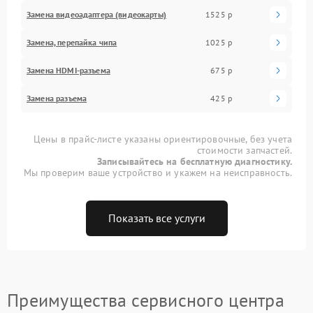
Замена видеоадаптера (видеокарты)
1525 р
Замена, перепайка чипа
1025 р
Замена HDMI-разъема
675 р
Замена разъема
425 р
Цены в прайс-листе указаны ориентировочные, без учета
стоимости запчастей.
Записывайтесь на бесплатную диагностику.
Мы проверим ваше устройство и укажем на неисправность.
Показать все услуги
Преимущества сервисного центра