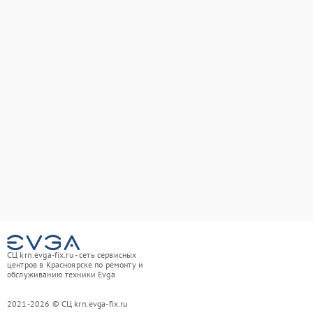
СЦ krn.evga-fix.ru - сеть сервисных
центров в Красноярске по ремонту и
обслуживанию техники Evga
2021-2026 © СЦ krn.evga-fix.ru