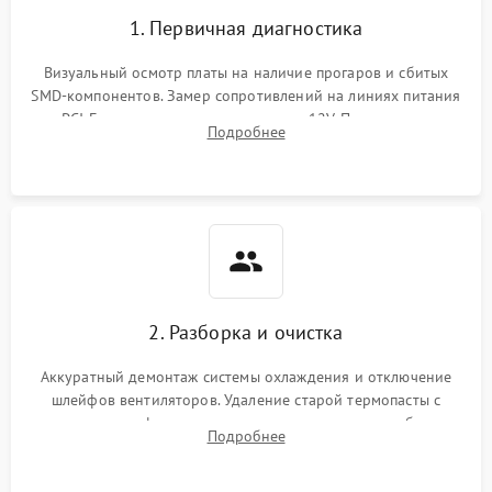
1. Первичная диагностика
Визуальный осмотр платы на наличие прогаров и сбитых
SMD-компонентов. Замер сопротивлений на линиях питания
PCI-E и дополнительных разъемах 12V. Проверка на
Подробнее
короткое замыкание основных дросселей питания GPU и
памяти.
2. Разборка и очистка
Аккуратный демонтаж системы охлаждения и отключение
шлейфов вентиляторов. Удаление старой термопасты с
кристалла графического чипа и термопрокладок с банок
Подробнее
памяти и зоны VRM. Очистка платы от пыли и окислов.