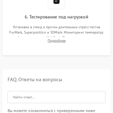
6. Тестирование под нагрузкой
Установка в стенд и прогон длительных стресс-тестов
FurMark, Superposition и 3DMark. Мониторинг температур
графического чипа и Hot Spot. Проверка на отсутствие
Подробнее
артефактов изображения, вылетов драйвера и зависаний.
FAQ. Ответы на вопросы
Вы можете ознакомиться с приведенными ниже