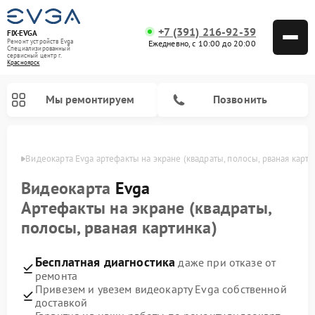
+7 (391) 216-92-39
FIX-EVGA
Ремонт устройств Evga
Ежедневно, с 10:00 до 20:00
Специализированный
cервисный центр г.
Красноярск
Мы ремонтируем
Позвонить
ярске
Видеокарта Evga артефакты на экране (квадраты, полосы, рваная карти
Видеокарта
Evga
Артефакты на экране (квадраты,
полосы, рваная картинка)
Бесплатная диагностика
даже при отказе от
ремонта
Привезем и увезем видеокарту Evga собственной
доставкой