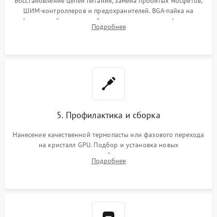
Восстановление цепей питания, замена пробитых мосфетов,
ШИМ-контроллеров и предохранителей. BGA-пайка на
инфракрасной станции реболлинг или замена графического
Подробнее
чипа и дефектной памяти GDDR. Прошивка BIOS
программатором.
5. Профилактика и сборка
Нанесение качественной термопасты или фазового перехода
на кристалл GPU. Подбор и установка новых
термопрокладок правильной толщины на память и цепи
Подробнее
питания. Монтаж радиатора и бэкплейта, подключение и
проверка кулеров.