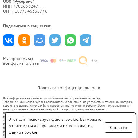
ООО "Русервис"
ИНН 7702633247
ОГРН 1077746335776
Поделиться в соц. сетях:
Мы принимаем
все формы оплаты
Политика конфиденциальности
Вся информация на сайте носит исключительно справочный характер.
Товарные знаки используются исключительно для описания устройств, в отношении которых
сервисные центры krn.evga-fix.ru предоставляют услуги по ремонту. Услуги оказываются в
неавторизованных сервисных центрах krn.evga-fix.ru, которые не связаны с
правообладателями товарных знаков или их официальными представителями.
Ремонт осуществляется для устройств, уже введенных в гражданский оборот в соответствии
Этот сайт использует файлы cookie. Вы можете
со статьей 1487 ГК РФ.
Использование товарных знаков не преследует цели индивидуализации услуг или введения
ознакомиться с
правилами использования
Согласен
потребителей в заблуждение, а служит для информирования о предоставляемых услугах по
ремонту техники указанных брендов.
файлов cookie
Представленная на сайте информация не является публичной офертой, определяемой