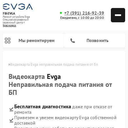
+7 (391) 216-92-39
FIX-EVGA
Ремонт устройств Evga
Ежедневно, с 10:00 до 20:00
Специализированный
cервисный центр г.
Красноярск
Мы ремонтируем
Позвонить
ярске
Видеокарта Evga неправильная подача питания от бп
Видеокарта
Evga
Неправильная подача питания от
БП
Бесплатная диагностика
даже при отказе от
ремонта
Привезем и увезем видеокарту Evga собственной
доставкой