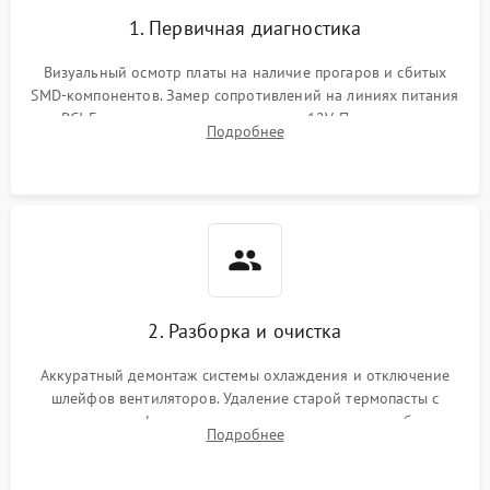
1. Первичная диагностика
Визуальный осмотр платы на наличие прогаров и сбитых
SMD-компонентов. Замер сопротивлений на линиях питания
PCI-E и дополнительных разъемах 12V. Проверка на
Подробнее
короткое замыкание основных дросселей питания GPU и
памяти.
2. Разборка и очистка
Аккуратный демонтаж системы охлаждения и отключение
шлейфов вентиляторов. Удаление старой термопасты с
кристалла графического чипа и термопрокладок с банок
Подробнее
памяти и зоны VRM. Очистка платы от пыли и окислов.