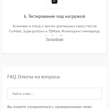
6. Тестирование под нагрузкой
Установка в стенд и прогон длительных стресс-тестов
FurMark, Superposition и 3DMark. Мониторинг температур
графического чипа и Hot Spot. Проверка на отсутствие
Подробнее
артефактов изображения, вылетов драйвера и зависаний.
FAQ. Ответы на вопросы
Вы можете ознакомиться с приведенными ниже