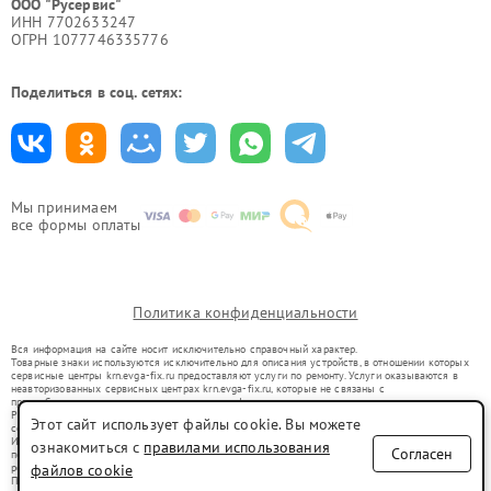
ООО "Русервис"
ИНН 7702633247
ОГРН 1077746335776
Поделиться в соц. сетях:
Мы принимаем
все формы оплаты
Политика конфиденциальности
Вся информация на сайте носит исключительно справочный характер.
Товарные знаки используются исключительно для описания устройств, в отношении которых
сервисные центры krn.evga-fix.ru предоставляют услуги по ремонту. Услуги оказываются в
неавторизованных сервисных центрах krn.evga-fix.ru, которые не связаны с
правообладателями товарных знаков или их официальными представителями.
Ремонт осуществляется для устройств, уже введенных в гражданский оборот в соответствии
Этот сайт использует файлы cookie. Вы можете
со статьей 1487 ГК РФ.
Использование товарных знаков не преследует цели индивидуализации услуг или введения
ознакомиться с
правилами использования
Согласен
потребителей в заблуждение, а служит для информирования о предоставляемых услугах по
ремонту техники указанных брендов.
файлов cookie
Представленная на сайте информация не является публичной офертой, определяемой