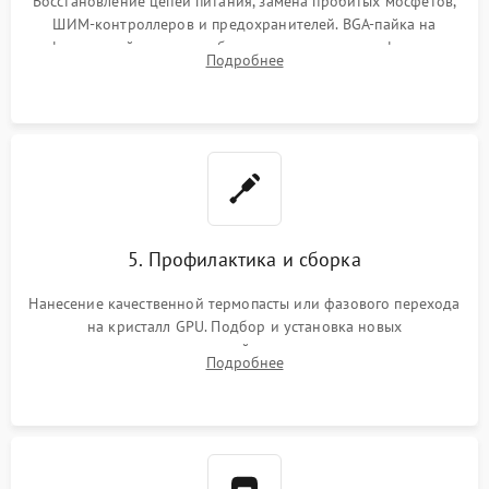
Восстановление цепей питания, замена пробитых мосфетов,
ШИМ-контроллеров и предохранителей. BGA-пайка на
инфракрасной станции реболлинг или замена графического
Подробнее
чипа и дефектной памяти GDDR. Прошивка BIOS
программатором.
5. Профилактика и сборка
Нанесение качественной термопасты или фазового перехода
на кристалл GPU. Подбор и установка новых
термопрокладок правильной толщины на память и цепи
Подробнее
питания. Монтаж радиатора и бэкплейта, подключение и
проверка кулеров.