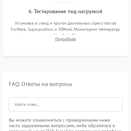
6. Тестирование под нагрузкой
Установка в стенд и прогон длительных стресс-тестов
FurMark, Superposition и 3DMark. Мониторинг температур
графического чипа и Hot Spot. Проверка на отсутствие
Подробнее
артефактов изображения, вылетов драйвера и зависаний.
FAQ. Ответы на вопросы
Вы можете ознакомиться с приведенными ниже
часто задаваемыми вопросами, либо обратиться в
сервисный центр “FIX-Evga” по следующему телефону