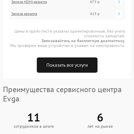
Замена HDMI-разъема
675 р
Замена разъема
425 р
Цены в прайс-листе указаны ориентировочные, без учета
стоимости запчастей.
Записывайтесь на бесплатную диагностику.
Мы проверим ваше устройство и укажем на неисправность.
Показать все услуги
Преимущества сервисного центра
Evga
11
6
сотрудников в штате
лет на рынке