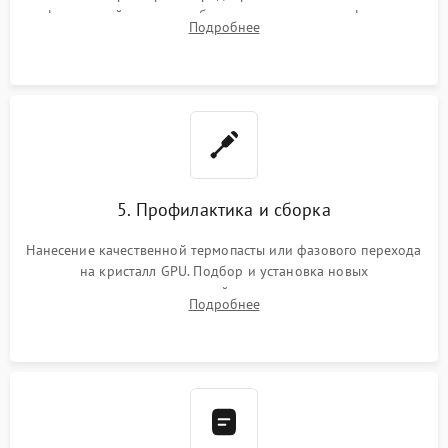
инфракрасной станции реболлинг или замена графического
Подробнее
чипа и дефектной памяти GDDR. Прошивка BIOS
программатором.
5. Профилактика и сборка
Нанесение качественной термопасты или фазового перехода
на кристалл GPU. Подбор и установка новых
термопрокладок правильной толщины на память и цепи
Подробнее
питания. Монтаж радиатора и бэкплейта, подключение и
проверка кулеров.