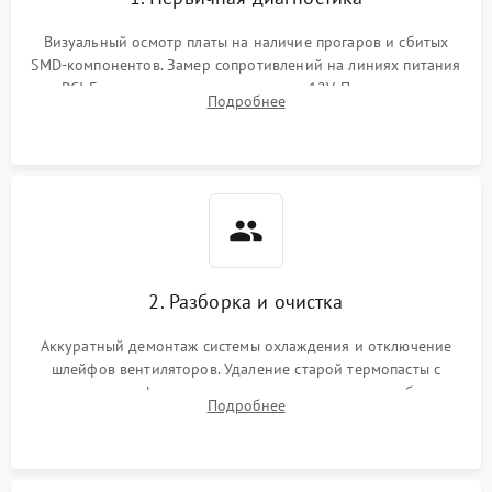
Визуальный осмотр платы на наличие прогаров и сбитых
SMD-компонентов. Замер сопротивлений на линиях питания
PCI-E и дополнительных разъемах 12V. Проверка на
Подробнее
короткое замыкание основных дросселей питания GPU и
памяти.
2. Разборка и очистка
Аккуратный демонтаж системы охлаждения и отключение
шлейфов вентиляторов. Удаление старой термопасты с
кристалла графического чипа и термопрокладок с банок
Подробнее
памяти и зоны VRM. Очистка платы от пыли и окислов.