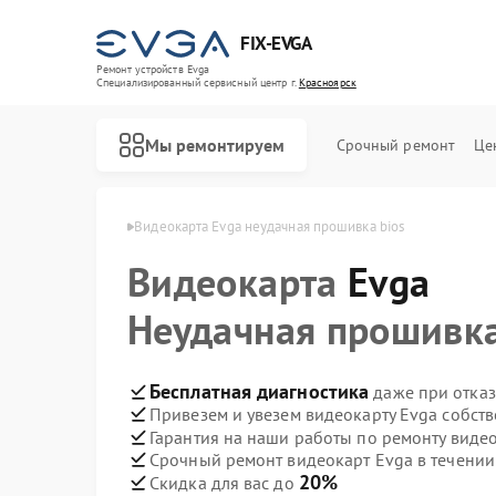
FIX-EVGA
Ремонт устройств Evga
Специализированный cервисный центр г.
Красноярск
Мы ремонтируем
Срочный ремонт
Це
 Evga в Красноярске
Видеокарта Evga неудачная прошивка bios
Видеокарта
Evga
Неудачная прошивка
Бесплатная диагностика
даже при отказ
Привезем и увезем видеокарту Evga собст
Гарантия на наши работы по ремонту виде
Срочный ремонт видеокарт Evga в течении
20%
Скидка для вас до