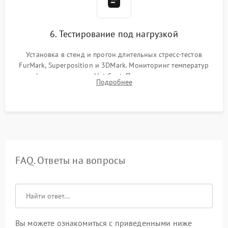
6. Тестирование под нагрузкой
Установка в стенд и прогон длительных стресс-тестов
FurMark, Superposition и 3DMark. Мониторинг температур
графического чипа и Hot Spot. Проверка на отсутствие
Подробнее
артефактов изображения, вылетов драйвера и зависаний.
FAQ. Ответы на вопросы
Вы можете ознакомиться с приведенными ниже