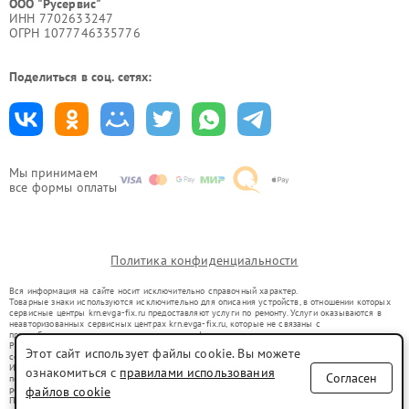
ООО "Русервис"
ИНН 7702633247
ОГРН 1077746335776
Поделиться в соц. сетях:
Мы принимаем
все формы оплаты
Политика конфиденциальности
Вся информация на сайте носит исключительно справочный характер.
Товарные знаки используются исключительно для описания устройств, в отношении которых
сервисные центры krn.evga-fix.ru предоставляют услуги по ремонту. Услуги оказываются в
неавторизованных сервисных центрах krn.evga-fix.ru, которые не связаны с
правообладателями товарных знаков или их официальными представителями.
Ремонт осуществляется для устройств, уже введенных в гражданский оборот в соответствии
Этот сайт использует файлы cookie. Вы можете
со статьей 1487 ГК РФ.
Использование товарных знаков не преследует цели индивидуализации услуг или введения
ознакомиться с
правилами использования
Согласен
потребителей в заблуждение, а служит для информирования о предоставляемых услугах по
ремонту техники указанных брендов.
файлов cookie
Представленная на сайте информация не является публичной офертой, определяемой