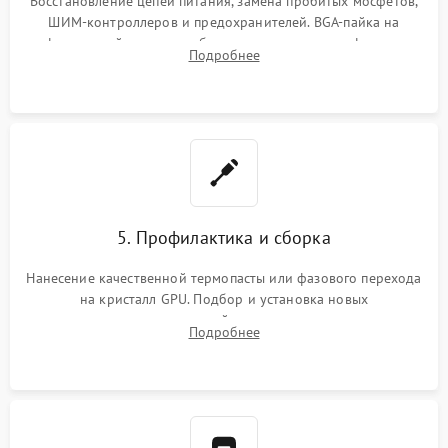
Восстановление цепей питания, замена пробитых мосфетов,
ШИМ-контроллеров и предохранителей. BGA-пайка на
инфракрасной станции реболлинг или замена графического
Подробнее
чипа и дефектной памяти GDDR. Прошивка BIOS
программатором.
5. Профилактика и сборка
Нанесение качественной термопасты или фазового перехода
на кристалл GPU. Подбор и установка новых
термопрокладок правильной толщины на память и цепи
Подробнее
питания. Монтаж радиатора и бэкплейта, подключение и
проверка кулеров.