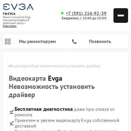
+7 (391) 216-92-39
FIX-EVGA
Ремонт устройств Evga
Ежедневно, с 10:00 до 20:00
Специализированный
cервисный центр г.
Красноярск
Мы ремонтируем
Позвонить
ярске
Видеокарта Evga невозможность установить драйвер
Видеокарта
Evga
Невозможность установить
драйвер
Бесплатная диагностика
даже при отказе от
ремонта
Привезем и увезем видеокарту Evga собственной
доставкой