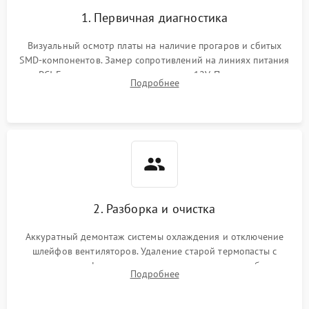
1. Первичная диагностика
Визуальный осмотр платы на наличие прогаров и сбитых
SMD-компонентов. Замер сопротивлений на линиях питания
PCI-E и дополнительных разъемах 12V. Проверка на
Подробнее
короткое замыкание основных дросселей питания GPU и
памяти.
2. Разборка и очистка
Аккуратный демонтаж системы охлаждения и отключение
шлейфов вентиляторов. Удаление старой термопасты с
кристалла графического чипа и термопрокладок с банок
Подробнее
памяти и зоны VRM. Очистка платы от пыли и окислов.