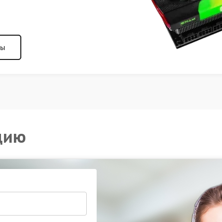
ны
цию