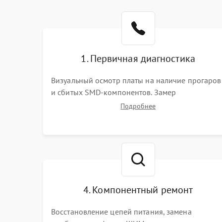
1. Первичная диагностика
Визуальный осмотр платы на наличие прогаров
и сбитых SMD-компонентов. Замер
сопротивлений на линиях питания PCI-E и
Подробнее
дополнительных разъемах 12V. Проверка на
короткое замыкание основных дросселей
питания GPU и памяти.
4. Компонентный ремонт
Восстановление цепей питания, замена