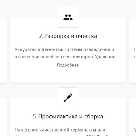
2. Разборка и очистка
Аккуратный демонтаж системы охлаждения и
отключение шлейфов вентиляторов. Удаление
старой термопасты с кристалла графического
Подробнее
чипа и термопрокладок с банок памяти и зоны
VRM. Очистка платы от пыли и окислов.
5. Профилактика и сборка
Нанесение качественной термопасты или