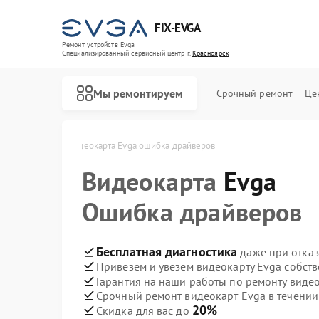
FIX-EVGA
Ремонт устройств Evga
Специализированный cервисный центр г.
Красноярск
Мы ремонтируем
Срочный ремонт
Це
a в Красноярске
Видеокарта Evga ошибка драйверов
Видеокарта
Evga
Ошибка драйверов
Бесплатная диагностика
даже при отказ
Привезем и увезем видеокарту Evga собст
Гарантия на наши работы по ремонту виде
Срочный ремонт видеокарт Evga в течении
20%
Скидка для вас до