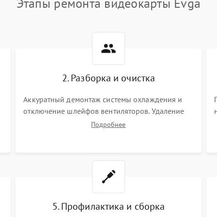
Этапы ремонта видеокарты Evga
2. Разборка и очистка
Аккуратный демонтаж системы охлаждения и
отключение шлейфов вентиляторов. Удаление
старой термопасты с кристалла графического
Подробнее
чипа и термопрокладок с банок памяти и зоны
VRM. Очистка платы от пыли и окислов.
5. Профилактика и сборка