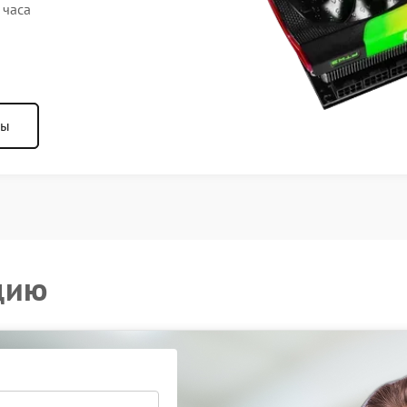
 часа
ны
цию