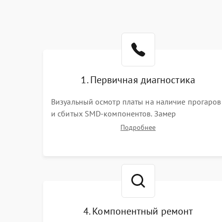
1. Первичная диагностика
Визуальный осмотр платы на наличие прогаров
и сбитых SMD-компонентов. Замер
сопротивлений на линиях питания PCI-E и
Подробнее
дополнительных разъемах 12V. Проверка на
короткое замыкание основных дросселей
питания GPU и памяти.
4. Компонентный ремонт