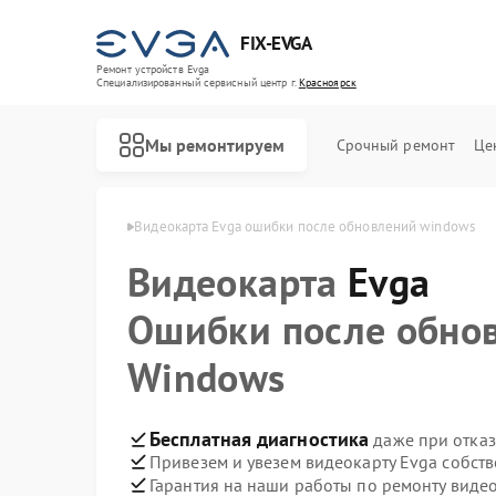
FIX-EVGA
Ремонт устройств Evga
Специализированный cервисный центр г.
Красноярск
Мы ремонтируем
Срочный ремонт
Це
 Evga в Красноярске
Видеокарта Evga ошибки после обновлений windows
Видеокарта
Evga
Ошибки после обно
Windows
Бесплатная диагностика
даже при отказ
Привезем и увезем видеокарту Evga собст
Гарантия на наши работы по ремонту виде