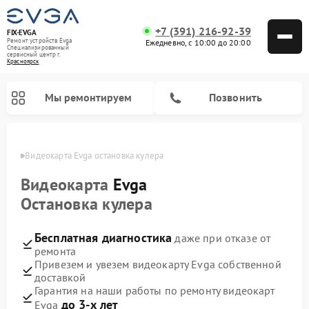
+7 (391) 216-92-39
FIX-EVGA
Ремонт устройств Evga
Ежедневно, с 10:00 до 20:00
Специализированный
cервисный центр г.
Красноярск
Мы ремонтируем
Позвонить
ярске
Видеокарта Evga остановка кулера
Видеокарта
Evga
Остановка кулера
Бесплатная диагностика
даже при отказе от
ремонта
Привезем и увезем видеокарту Evga собственной
доставкой
Гарантия на наши работы по ремонту видеокарт
до 3-х лет
Evga