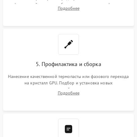
инфракрасной станции реболлинг или замена графического
Подробнее
чипа и дефектной памяти GDDR. Прошивка BIOS
программатором.
5. Профилактика и сборка
Нанесение качественной термопасты или фазового перехода
на кристалл GPU. Подбор и установка новых
термопрокладок правильной толщины на память и цепи
Подробнее
питания. Монтаж радиатора и бэкплейта, подключение и
проверка кулеров.