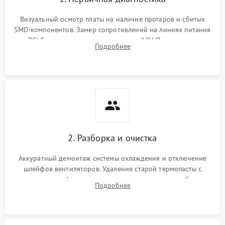
Визуальный осмотр платы на наличие прогаров и сбитых
SMD-компонентов. Замер сопротивлений на линиях питания
PCI-E и дополнительных разъемах 12V. Проверка на
Подробнее
короткое замыкание основных дросселей питания GPU и
памяти.
2. Разборка и очистка
Аккуратный демонтаж системы охлаждения и отключение
шлейфов вентиляторов. Удаление старой термопасты с
кристалла графического чипа и термопрокладок с банок
Подробнее
памяти и зоны VRM. Очистка платы от пыли и окислов.