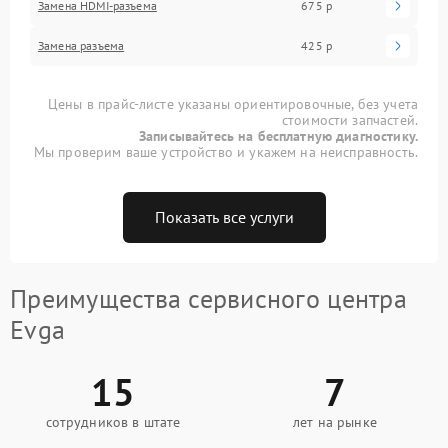
Замена HDMI-разъема
675 р
Замена разъема
425 р
Цены в прайс-листе указаны ориентировочные, без учета
стоимости запчастей.
Записывайтесь на бесплатную диагностику.
Мы проверим ваше устройство и укажем на неисправность.
Показать все услуги
Преимущества сервисного центра
Evga
15
7
сотрудников в штате
лет на рынке