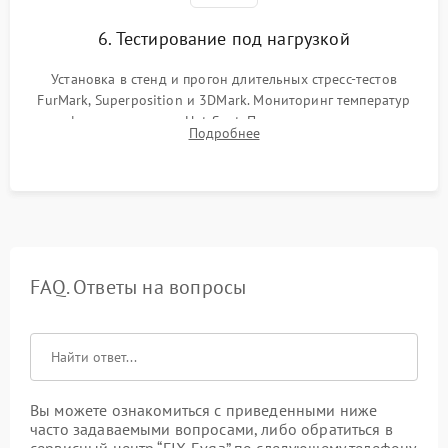
6. Тестирование под нагрузкой
Установка в стенд и прогон длительных стресс-тестов
FurMark, Superposition и 3DMark. Мониторинг температур
графического чипа и Hot Spot. Проверка на отсутствие
Подробнее
артефактов изображения, вылетов драйвера и зависаний.
FAQ. Ответы на вопросы
Вы можете ознакомиться с приведенными ниже
часто задаваемыми вопросами, либо обратиться в
сервисный центр “FIX-Evga” по следующему телефону