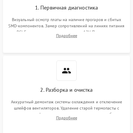
1. Первичная диагностика
Визуальный осмотр платы на наличие прогаров и сбитых
SMD-компонентов. Замер сопротивлений на линиях питания
PCI-E и дополнительных разъемах 12V. Проверка на
Подробнее
короткое замыкание основных дросселей питания GPU и
памяти.
2. Разборка и очистка
Аккуратный демонтаж системы охлаждения и отключение
шлейфов вентиляторов. Удаление старой термопасты с
кристалла графического чипа и термопрокладок с банок
Подробнее
памяти и зоны VRM. Очистка платы от пыли и окислов.