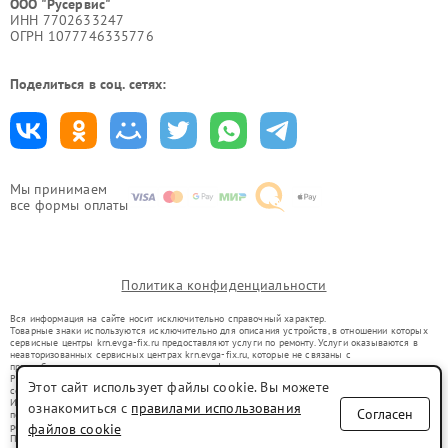
ООО "Русервис"
ИНН 7702633247
ОГРН 1077746335776
Поделиться в соц. сетях:
Мы принимаем
все формы оплаты
Политика конфиденциальности
Вся информация на сайте носит исключительно справочный характер.
Товарные знаки используются исключительно для описания устройств, в отношении которых
сервисные центры krn.evga-fix.ru предоставляют услуги по ремонту. Услуги оказываются в
неавторизованных сервисных центрах krn.evga-fix.ru, которые не связаны с
правообладателями товарных знаков или их официальными представителями.
Ремонт осуществляется для устройств, уже введенных в гражданский оборот в соответствии
Этот сайт использует файлы cookie. Вы можете
со статьей 1487 ГК РФ.
Использование товарных знаков не преследует цели индивидуализации услуг или введения
ознакомиться с
правилами использования
Согласен
потребителей в заблуждение, а служит для информирования о предоставляемых услугах по
ремонту техники указанных брендов.
файлов cookie
Представленная на сайте информация не является публичной офертой, определяемой