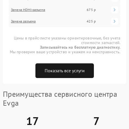
Замена HDMI-разъема
675 р
Замена разъема
425 р
Цены в прайс-листе указаны ориентировочные, без учета
стоимости запчастей.
Записывайтесь на бесплатную диагностику.
Мы проверим ваше устройство и укажем на неисправность.
Показать все услуги
Преимущества сервисного центра
Evga
17
7