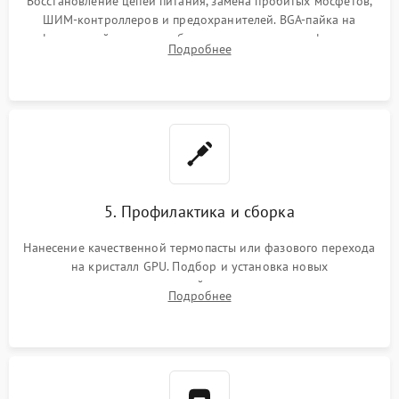
Восстановление цепей питания, замена пробитых мосфетов,
ШИМ-контроллеров и предохранителей. BGA-пайка на
инфракрасной станции реболлинг или замена графического
Подробнее
чипа и дефектной памяти GDDR. Прошивка BIOS
программатором.
5. Профилактика и сборка
Нанесение качественной термопасты или фазового перехода
на кристалл GPU. Подбор и установка новых
термопрокладок правильной толщины на память и цепи
Подробнее
питания. Монтаж радиатора и бэкплейта, подключение и
проверка кулеров.