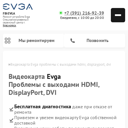
+7 (391) 216-92-39
FIX-EVGA
Ремонт устройств Evga
Ежедневно, с 10:00 до 20:00
Специализированный
cервисный центр г.
Красноярск
Мы ремонтируем
Позвонить
ярске
Видеокарта Evga проблемы с выходами hdmi, displayport, dvi
Видеокарта
Evga
Проблемы с выходами HDMI,
DisplayPort, DVI
Бесплатная диагностика
даже при отказе от
ремонта
Привезем и увезем видеокарту Evga собственной
доставкой