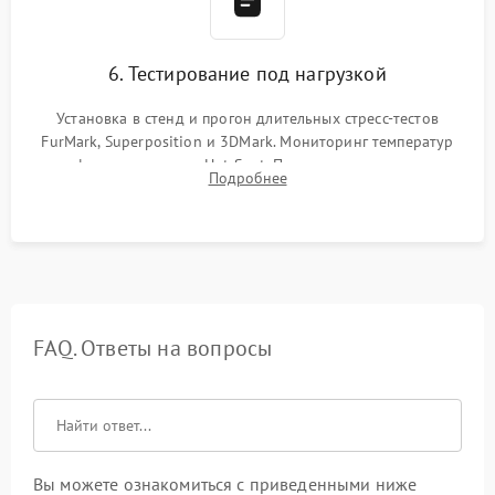
6. Тестирование под нагрузкой
Установка в стенд и прогон длительных стресс-тестов
FurMark, Superposition и 3DMark. Мониторинг температур
графического чипа и Hot Spot. Проверка на отсутствие
Подробнее
артефактов изображения, вылетов драйвера и зависаний.
FAQ. Ответы на вопросы
Вы можете ознакомиться с приведенными ниже