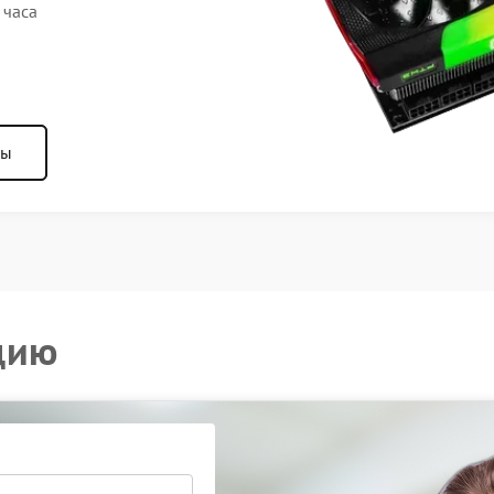
 часа
ны
цию