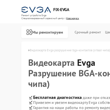
FIX-EVGA
Ремонт устройств Evga
Специализированный cервисный центр г.
Красноярск
Мы ремонтируем
Срочный ремонт
Це
 Evga в Красноярске
Видеокарта Evga разрушение bga‑контактов (отвал чипа
Видеокарта
Evga
Разрушение BGA‑кон
чипа)
Бесплатная диагностика
даже при отказ
Привезем и увезем видеокарту Evga собст
Гарантия на наши работы по ремонту виде