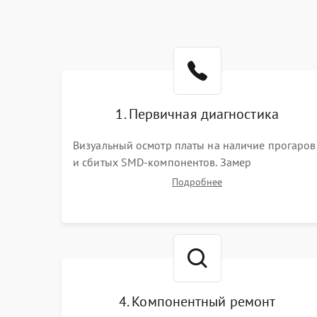
1. Первичная диагностика
Визуальный осмотр платы на наличие прогаров
и сбитых SMD-компонентов. Замер
сопротивлений на линиях питания PCI-E и
Подробнее
дополнительных разъемах 12V. Проверка на
короткое замыкание основных дросселей
питания GPU и памяти.
4. Компонентный ремонт