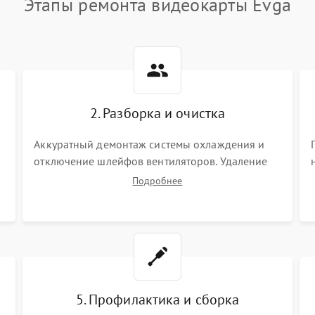
Этапы ремонта видеокарты Evga
2. Разборка и очистка
Аккуратный демонтаж системы охлаждения и
отключение шлейфов вентиляторов. Удаление
старой термопасты с кристалла графического
Подробнее
чипа и термопрокладок с банок памяти и зоны
VRM. Очистка платы от пыли и окислов.
5. Профилактика и сборка