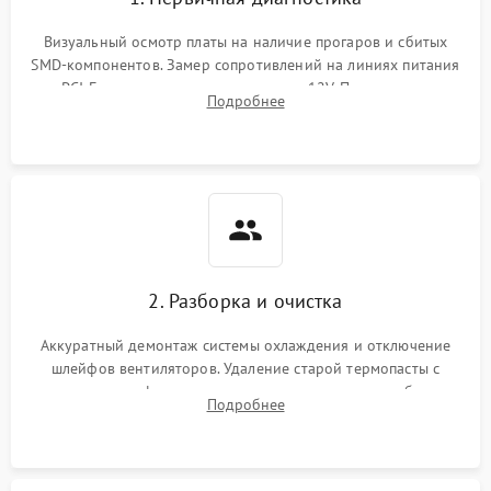
Визуальный осмотр платы на наличие прогаров и сбитых
SMD-компонентов. Замер сопротивлений на линиях питания
PCI-E и дополнительных разъемах 12V. Проверка на
Подробнее
короткое замыкание основных дросселей питания GPU и
памяти.
2. Разборка и очистка
Аккуратный демонтаж системы охлаждения и отключение
шлейфов вентиляторов. Удаление старой термопасты с
кристалла графического чипа и термопрокладок с банок
Подробнее
памяти и зоны VRM. Очистка платы от пыли и окислов.