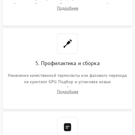
инфракрасной станции реболлинг или замена графического
Подробнее
чипа и дефектной памяти GDDR. Прошивка BIOS
программатором.
5. Профилактика и сборка
Нанесение качественной термопасты или фазового перехода
на кристалл GPU. Подбор и установка новых
термопрокладок правильной толщины на память и цепи
Подробнее
питания. Монтаж радиатора и бэкплейта, подключение и
проверка кулеров.