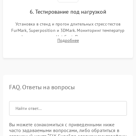
6. Тестирование под нагрузкой
Установка в стенд и прогон длительных стресс-тестов
FurMark, Superposition и 3DMark. Мониторинг температур
графического чипа и Hot Spot. Проверка на отсутствие
Подробнее
артефактов изображения, вылетов драйвера и зависаний.
FAQ. Ответы на вопросы
Вы можете ознакомиться с приведенными ниже
часто задаваемыми вопросами, либо обратиться в
сервисный центр “FIX-Evga” по следующему телефону