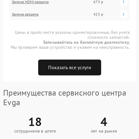
Замена HDMI-разъема
675 р
Замена разъема
425 р
Цены в прайс-листе указаны ориентировочные, без учета
стоимости запчастей.
Записывайтесь на бесплатную диагностику.
Мы проверим ваше устройство и укажем на неисправность.
Показать все услуги
Преимущества сервисного центра
Evga
18
4
сотрудников в штате
лет на рынке