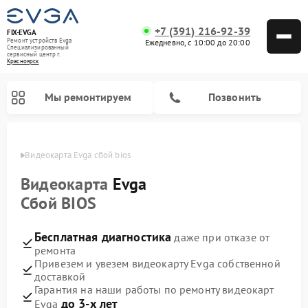
+7 (391) 216-92-39
FIX-EVGA
Ремонт устройств Evga
Ежедневно, с 10:00 до 20:00
Специализированный
cервисный центр г.
Красноярск
Мы ремонтируем
Позвонить
ярске
Видеокарта Evga сбой bios
Видеокарта
Evga
Сбой BIOS
Бесплатная диагностика
даже при отказе от
ремонта
Привезем и увезем видеокарту Evga собственной
доставкой
Гарантия на наши работы по ремонту видеокарт
до 3-х лет
Evga