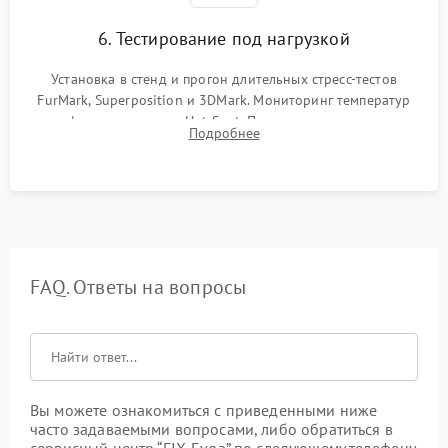
6. Тестирование под нагрузкой
Установка в стенд и прогон длительных стресс-тестов
FurMark, Superposition и 3DMark. Мониторинг температур
графического чипа и Hot Spot. Проверка на отсутствие
Подробнее
артефактов изображения, вылетов драйвера и зависаний.
FAQ. Ответы на вопросы
Вы можете ознакомиться с приведенными ниже
часто задаваемыми вопросами, либо обратиться в
сервисный центр “FIX-Evga” по следующему телефону