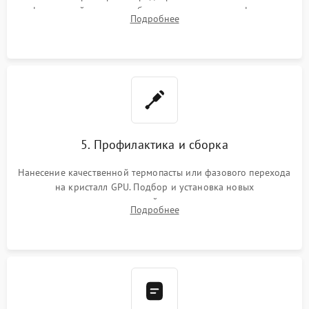
инфракрасной станции реболлинг или замена графического
Подробнее
чипа и дефектной памяти GDDR. Прошивка BIOS
программатором.
5. Профилактика и сборка
Нанесение качественной термопасты или фазового перехода
на кристалл GPU. Подбор и установка новых
термопрокладок правильной толщины на память и цепи
Подробнее
питания. Монтаж радиатора и бэкплейта, подключение и
проверка кулеров.