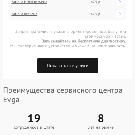
Замена HDMI-разъема
675 р
Замена разъема
425 р
Цены в прайс-листе указаны ориентировочные, без учета
стоимости запчастей.
Записывайтесь на бесплатную диагностику.
Мы проверим ваше устройство и укажем на неисправность.
Показать все услуги
Преимущества сервисного центра
Evga
19
8
сотрудников в штате
лет на рынке