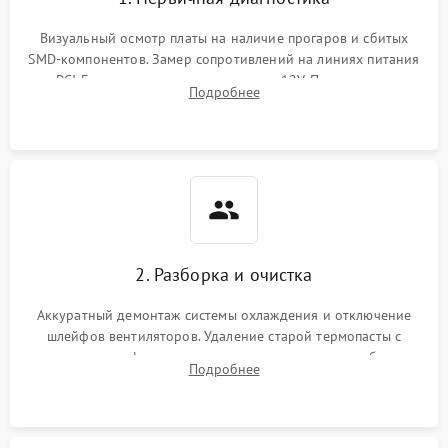
Визуальный осмотр платы на наличие прогаров и сбитых
SMD-компонентов. Замер сопротивлений на линиях питания
PCI-E и дополнительных разъемах 12V. Проверка на
Подробнее
короткое замыкание основных дросселей питания GPU и
памяти.
2. Разборка и очистка
Аккуратный демонтаж системы охлаждения и отключение
шлейфов вентиляторов. Удаление старой термопасты с
кристалла графического чипа и термопрокладок с банок
Подробнее
памяти и зоны VRM. Очистка платы от пыли и окислов.