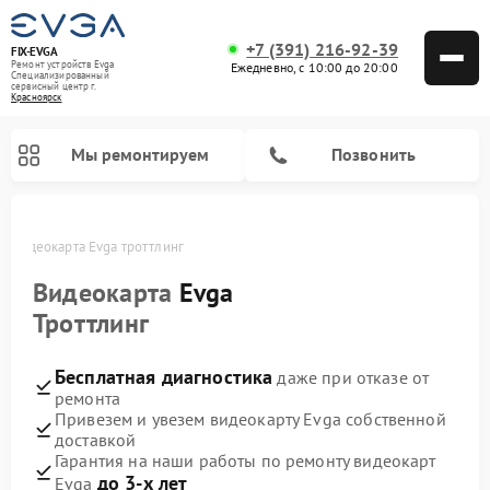
+7 (391) 216-92-39
FIX-EVGA
Ремонт устройств Evga
Ежедневно, с 10:00 до 20:00
Специализированный
cервисный центр г.
Красноярск
Мы ремонтируем
Позвонить
е
Видеокарта Evga троттлинг
Видеокарта
Evga
Троттлинг
Бесплатная диагностика
даже при отказе от
ремонта
Привезем и увезем видеокарту Evga собственной
доставкой
Гарантия на наши работы по ремонту видеокарт
до 3-х лет
Evga