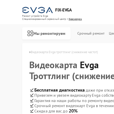
FIX-EVGA
Ремонт устройств Evga
Специализированный cервисный центр г.
Красноярск
Мы ремонтируем
Срочный ремонт
Це
 Evga в Красноярске
Видеокарта Evga троттлинг (снижение частот)
Видеокарта
Evga
Троттлинг (снижение
Бесплатная диагностика
даже при отказ
Привезем и увезем видеокарту Evga собст
Гарантия на наши работы по ремонту виде
Срочный ремонт видеокарт Evga в течении
20%
Скидка для вас до