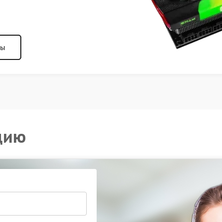
ны
цию