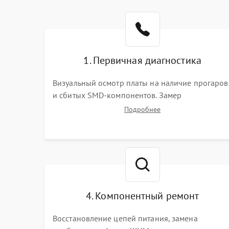
1. Первичная диагностика
Визуальный осмотр платы на наличие прогаров
и сбитых SMD-компонентов. Замер
сопротивлений на линиях питания PCI-E и
Подробнее
дополнительных разъемах 12V. Проверка на
короткое замыкание основных дросселей
питания GPU и памяти.
4. Компонентный ремонт
Восстановление цепей питания, замена