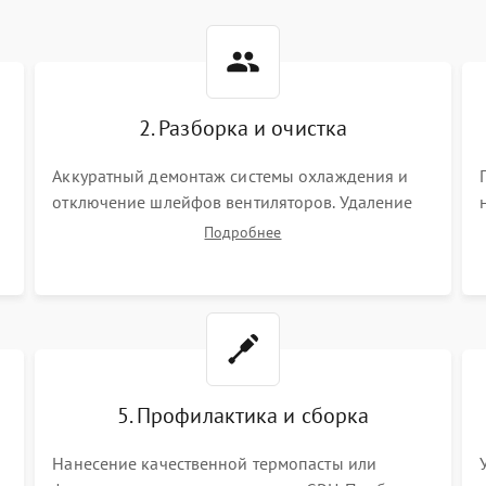
2. Разборка и очистка
Аккуратный демонтаж системы охлаждения и
отключение шлейфов вентиляторов. Удаление
старой термопасты с кристалла графического
Подробнее
чипа и термопрокладок с банок памяти и зоны
VRM. Очистка платы от пыли и окислов.
5. Профилактика и сборка
Нанесение качественной термопасты или