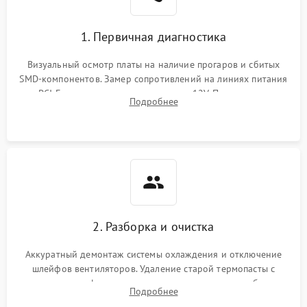
1. Первичная диагностика
Визуальный осмотр платы на наличие прогаров и сбитых
SMD-компонентов. Замер сопротивлений на линиях питания
PCI-E и дополнительных разъемах 12V. Проверка на
Подробнее
короткое замыкание основных дросселей питания GPU и
памяти.
2. Разборка и очистка
Аккуратный демонтаж системы охлаждения и отключение
шлейфов вентиляторов. Удаление старой термопасты с
кристалла графического чипа и термопрокладок с банок
Подробнее
памяти и зоны VRM. Очистка платы от пыли и окислов.