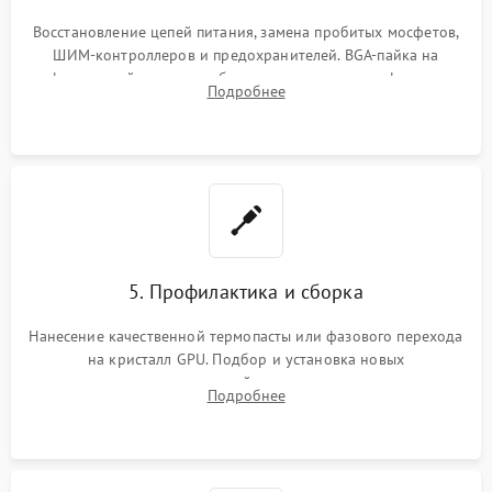
Восстановление цепей питания, замена пробитых мосфетов,
ШИМ-контроллеров и предохранителей. BGA-пайка на
инфракрасной станции реболлинг или замена графического
Подробнее
чипа и дефектной памяти GDDR. Прошивка BIOS
программатором.
5. Профилактика и сборка
Нанесение качественной термопасты или фазового перехода
на кристалл GPU. Подбор и установка новых
термопрокладок правильной толщины на память и цепи
Подробнее
питания. Монтаж радиатора и бэкплейта, подключение и
проверка кулеров.