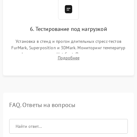
6. Тестирование под нагрузкой
Установка в стенд и прогон длительных стресс-тестов
FurMark, Superposition и 3DMark. Мониторинг температур
графического чипа и Hot Spot. Проверка на отсутствие
Подробнее
артефактов изображения, вылетов драйвера и зависаний.
FAQ. Ответы на вопросы