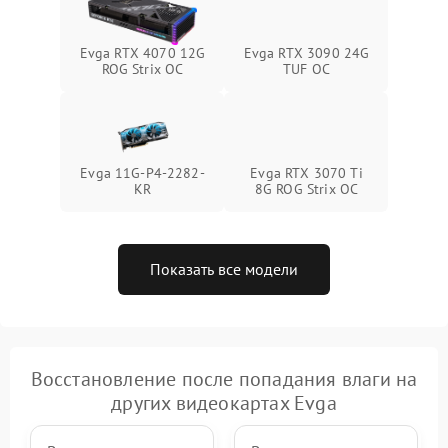
Evga RTX 4070 12G
Evga RTX 3090 24G
ROG Strix OC
TUF OC
Evga 11G-P4-2282-
Evga RTX 3070 Ti
KR
8G ROG Strix OC
Показать все модели
Восстановление после попадания влаги на
других видеокартах Evga