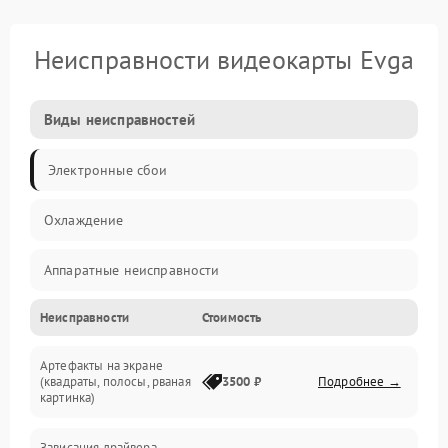
Неисправности видеокарты Evga
Виды неисправностей
Электронные сбои
Охлаждение
Аппаратные неисправности
Неисправности
Стоимость
Перегрев и термопроблемы
Артефакты на экране
Видео
(квадраты, полосы, рваная
3500 ₽
Подробнее →
картинка)
Программные ошибки
Зависания драйвера