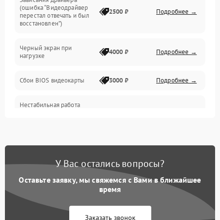
(ошибка “Видеодрайвер
Интерфейсные и коммуникационные проблемы
2500 ₽
Подробнее →
перестал отвечать и был
восстановлен”)
Питание
Черный экран при
4000 ₽
Подробнее →
нагрузке
Электропитание
Сбои BIOS видеокарты
3000 ₽
Подробнее →
ПО
Нестабильная работа
Электронные компоненты
после обновления
2000 ₽
Подробнее →
драйверов
Интерфейсы
Общие поломки
У Вас остались вопросы?
Оставьте заявку, мы свяжемся с Вами в ближайшее
Система охлаждения
время
Экран (дисплей)
Заказать звонок