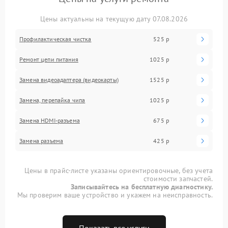
Цены актуальны на текущую дату 07.08.2026
Профилактическая чистка
525 р
Ремонт цепи питания
1025 р
Замена видеоадаптера (видеокарты)
1525 р
Замена, перепайка чипа
1025 р
Замена HDMI-разъема
675 р
Замена разъема
425 р
Цены в прайс-листе указаны ориентировочные, без учета
стоимости запчастей.
Записывайтесь на бесплатную диагностику.
Мы проверим ваше устройство и укажем на неисправность.
Показать все услуги