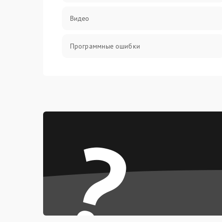
Видео
Программные ошибки
Интерфейсные и коммуникационные
проблемы
Питание
?
Электропитание
ПО
Электронные компоненты
Интерфейсы