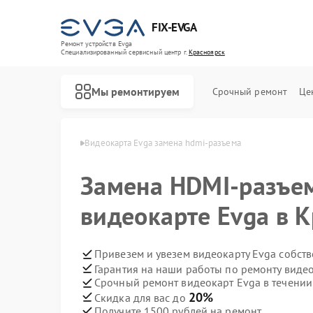
FIX-EVGA
Ремонт устройств Evga
Специализированный cервисный центр г.
Красноярск
Мы ремонтируем
Срочный ремонт
Це
 Evga в Красноярске
Видеокарта Evga замена hdmi-разъема
Замена HDMI-разъе
видеокарте Evga в 
Привезем и увезем видеокарту Evga собст
Гарантия на наши работы по ремонту виде
Срочный ремонт видеокарт Evga в течении
20%
Скидка для вас до
Получите 1500 рублей на ремонт